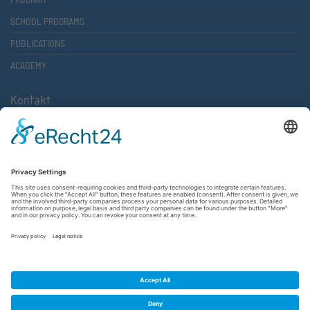
SCHOOL PROGRAMS
PUBLICATIONS
ACADEMY
Kontakt
Atlantische Akademie Rheinland-Pfalz e.V.
Lauterstr. 2 (Rathaus Nord)
67657 Kaiserslautern
FON 0631 36610-0
FAX 0631 36610-15
©2026 Atlantische Akademie Rheinland-Pfalz e. V. |
Imprint
|
Privacy Policy
|
Terms and Conditions
|
Newsletter
|