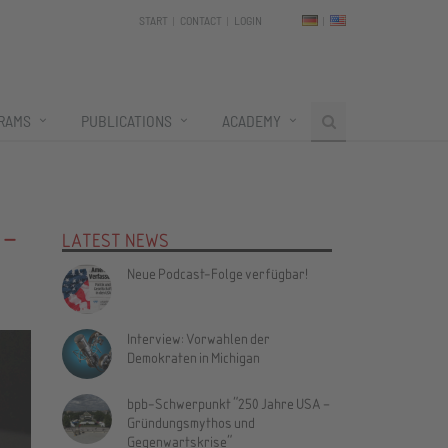
START
CONTACT
LOGIN
RAMS
PUBLICATIONS
ACADEMY
 –
LATEST NEWS
Neue Podcast-Folge verfügbar!
Interview: Vorwahlen der
Demokraten in Michigan
bpb-Schwerpunkt "250 Jahre USA –
Gründungsmythos und
Gegenwartskrise"