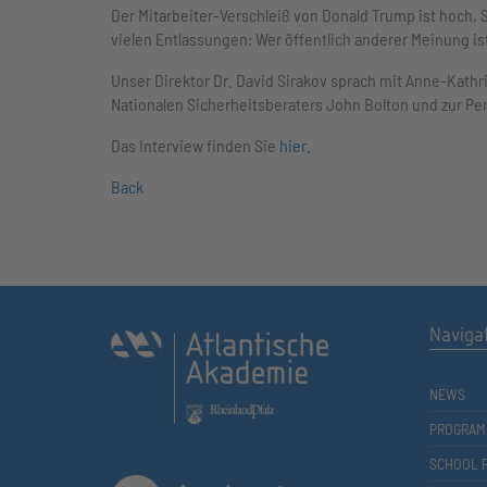
Der Mitarbeiter-Verschleiß von Donald Trump ist hoch, 
vielen Entlassungen: Wer öffentlich anderer Meinung i
Unser Direktor Dr. David Sirakov sprach mit Anne-Kat
Nationalen Sicherheitsberaters John Bolton und zur Per
Das Interview finden Sie
hier
.
Back
Naviga
NEWS
PROGRAM
SCHOOL 