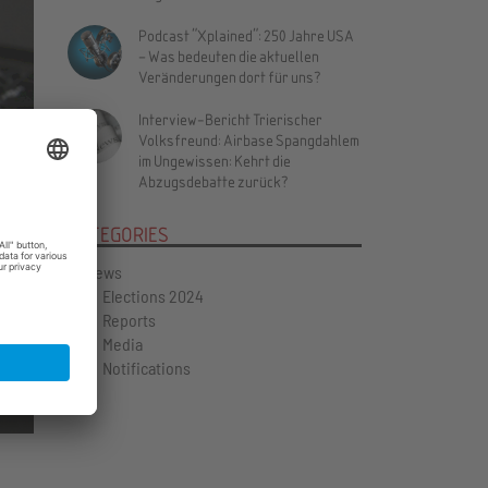
Podcast "Xplained": 250 Jahre USA
– Was bedeuten die aktuellen
Veränderungen dort für uns?
Interview-Bericht Trierischer
Volksfreund: Airbase Spangdahlem
im Ungewissen: Kehrt die
Vor
Abzugsdebatte zurück?
CATEGORIES
News
Elections 2024
Reports
Media
Notifications