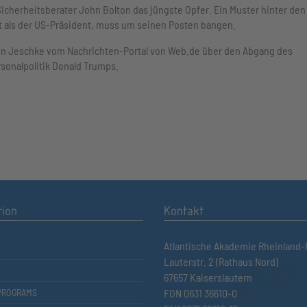
Sicherheitsberater John Bolton das jüngste Opfer. Ein Muster hinter den
st als der US-Präsident, muss um seinen Posten bangen.
hrin Jeschke vom Nachrichten-Portal von Web.de über den Abgang des
sonalpolitik Donald Trumps.
tion
Kontakt
Atlantische Akademie Rheinland-P
Lauterstr. 2 (Rathaus Nord)
67657 Kaiserslautern
PROGRAMS
FON 0631 36610-0