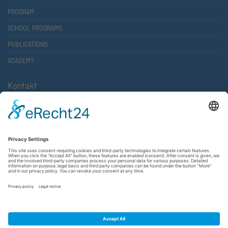
PROGRAM
SCHOOL PROGRAMS
PUBLICATIONS
ACADEMY
Kontakt
Atlantische Akademie Rheinland-Pfalz e.V.
Lauterstr. 2 (Rathaus Nord)
67657 Kaiserslautern
FON 0631 36610-0
FAX 0631 36610-15
©2026 Atlantische Akademie Rheinland-Pfalz e. V. |