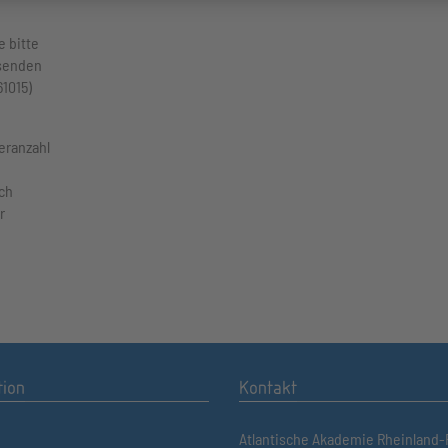
e bitte
 senden
61015)
eranzahl
ch
r
tion
Kontakt
Atlantische Akademie Rheinland-P