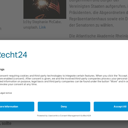
Vereinigten Staaten aufgerufen, 
Präsidenten, die Abgeordneten 
Repräsentantenhaus sowie ein Dr
(c) by Stephanie McCabe,
der Senatoren zu wählen.
unsplash,
Link
n
Die Atlantische Akademie Rheinl
Pfalz nimmt dies zum Anlass, eine große wahlbegleitende
Veranstaltung durchzuführen, um mit vielen interessierten
b
Deutschen und Amerikanern die Wahl zu diskutieren und z
erleben, wie die Amerikaner ihre Wahlentscheidung treffe
Wir haben für diese Nacht ein abwechslungsreiches Prog
mit Analysen, Gesprächen, Essen, Trinken, Fernsehen und
Live-Musik vorbereitet.
Feiern Sie mit uns!
Bildnachweis:
(c) by Stephanie McCabe, unsplash
n
 sollte