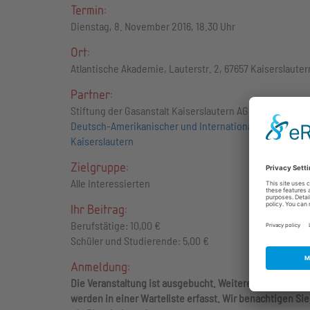
Termin:
Dienstag, 8. November 2016, 18.30 Uhr
Ort:
Atlantische Akademie, Lauterstr. 2, 67657 Kaiserslauter
Partner:
Stiftung der Gasanstalt Kaiserslautern AG
Deutsch-Amerikanischer und Internationaler Frauenclu
Kaiserslautern
Zielgruppe:
Alle Interessierten
Ihr Beitrag:
Berufstätige: 10,00 €
Schüler und Studierende: 5,00 €
Anmeldung:
Die Veranstaltung ist ausgebucht. Weitere Anmeldunge
werden in einer Warteliste erfasst. Wir benachtigen Sie,