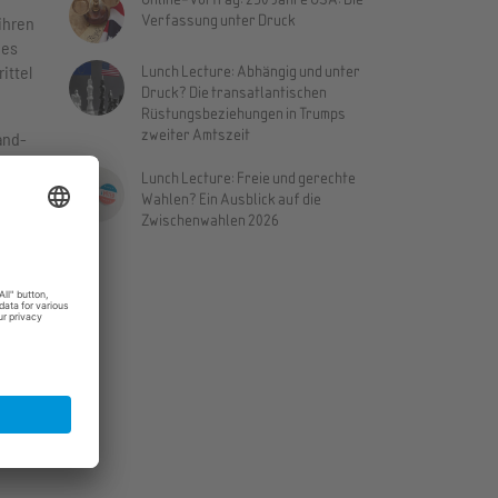
Verfassung unter Druck
ihren
des
Lunch Lecture: Abhängig und unter
ittel
Druck? Die transatlantischen
Rüstungsbeziehungen in Trumps
zweiter Amtszeit
and-
Lunch Lecture: Freie und gerechte
Wahlen? Ein Ausblick auf die
u
Zwischenwahlen 2026
n.
ramm