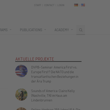
START
CONTACT
LOGIN
RAMS
PUBLICATIONS
ACADEMY
AKTUELLE PROJEKTE
DVPB-Seminar: America First vs.
Europe First? Die NATO und die
transatlantischen Beziehungen in
der Ära Trump
Sounds of America: Claire Kelly
(Nashville, TN) im Haus am
Lindenbrunnen
Online-Vortrag: 250 Jahre USA: Die