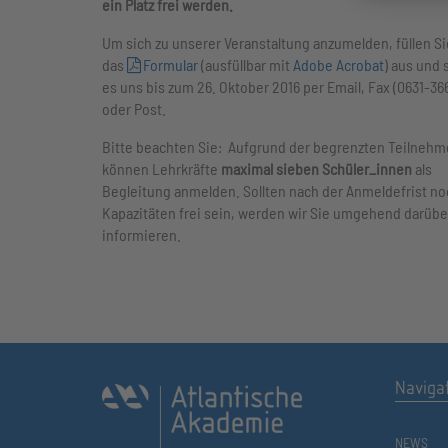
ein Platz frei werden.
Um sich zu unserer Veranstaltung anzumelden, füllen Si
das
Formular
(ausfüllbar mit
Adobe Acrobat
) aus und
es uns bis zum 26. Oktober 2016 per Email, Fax (0631-36
oder Post.
Bitte beachten Sie: Aufgrund der begrenzten Teilnehm
können Lehrkräfte
maximal sieben Schüler_innen
als
Begleitung anmelden. Sollten nach der Anmeldefrist no
Kapazitäten frei sein, werden wir Sie umgehend darübe
informieren.
Naviga
NEWS