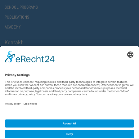
SCHOOL PROGRAMS
PUBLICATIONS
ACADEMY
Kontakt
Atlantische Akademie Rheinland-Pfalz e.V.
Lauterstr. 2 (Rathaus Nord)
67657 Kaiserslautern
FON 0631 36610-0
FAX 0631 36610-15
©2026 Atlantische Akademie Rheinland-Pfalz e. V. |
Imprint
|
Privacy Policy
|
Terms and Conditions
|
Newsletter
|