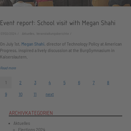
Event report: School visit with Megan Shahi
07/02/2024
Aktuelles, Veranstaltungsberichte
On July 1st,
Megan Shahi
, director of Technology Policy at American
Progress, inspired a lively discussion at the BurgGymnasium in
Kaiserslautern.
Read more
1
2
3
4
5
6
7
8
9
10
11
next
ARCHIVKATEGORIEN
Aktuelles
Elections 2024