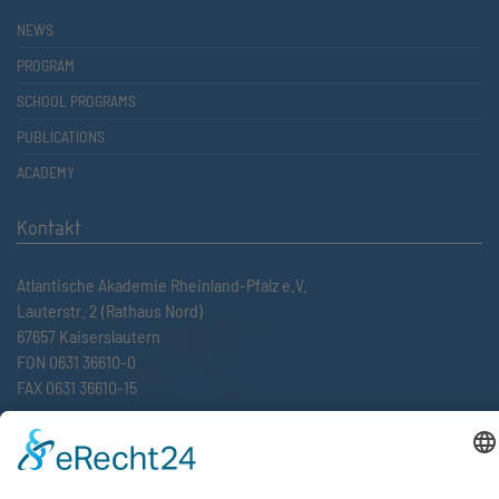
NEWS
PROGRAM
SCHOOL PROGRAMS
PUBLICATIONS
ACADEMY
Kontakt
Atlantische Akademie Rheinland-Pfalz e.V.
Lauterstr. 2 (Rathaus Nord)
67657 Kaiserslautern
FON 0631 36610-0
FAX 0631 36610-15