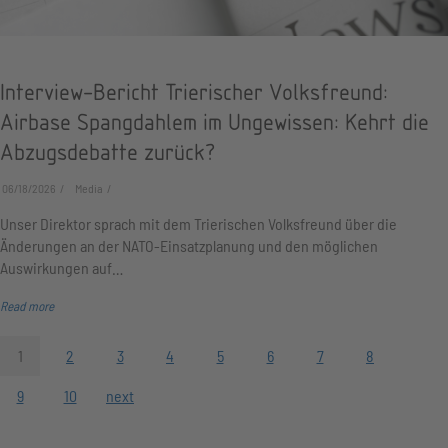
Interview-Bericht Trierischer Volksfreund:
Airbase Spangdahlem im Ungewissen: Kehrt die
Abzugsdebatte zurück?
06/18/2026
Media
Unser Direktor sprach mit dem Trierischen Volksfreund über die
Änderungen an der NATO-Einsatzplanung und den möglichen
Auswirkungen auf…
Read more
1
2
3
4
5
6
7
8
9
10
next