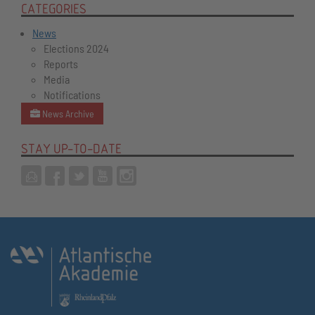
CATEGORIES
News
Elections 2024
Reports
Media
Notifications
News Archive
STAY UP-TO-DATE