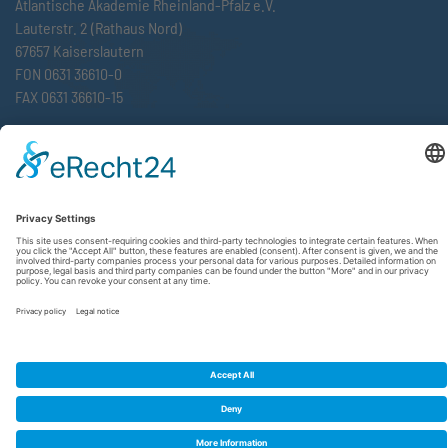
Atlantische Akademie Rheinland-Pfalz e.V.
Lauterstr. 2 (Rathaus Nord)
67657 Kaiserslautern
FON 0631 36610-0
FAX 0631 36610-15
©2026 Atlantische Akademie Rheinland-Pfalz e. V. |
Imprint
|
Privacy Policy
|
Terms and Conditions
|
Newsletter
|
Cookie settings