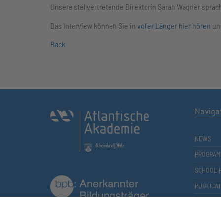
Unsere stellvertretende Direktorin Sarah Wagner sprac
Das Interview können Sie in
voller Länger hier hören
und
Back
Naviga
NEWS
PROGRAM
SCHOOL 
PUBLICAT
ACADEMY