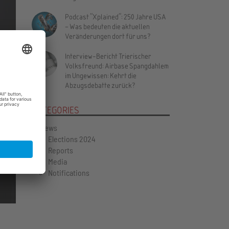
Podcast "Xplained": 250 Jahre USA
– Was bedeuten die aktuellen
Veränderungen dort für uns?
Interview-Bericht Trierischer
Volksfreund: Airbase Spangdahlem
im Ungewissen: Kehrt die
Vor
Abzugsdebatte zurück?
CATEGORIES
News
Elections 2024
Reports
Media
Notifications