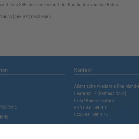
h mit dem SRF über die Zukunft der Kandidatur von Joe Biden.
 auch (gekürzt) nachlesen.
tion
Kontakt
Atlantische Akademie Rheinland-P
Lauterstr. 2 (Rathaus Nord)
67657 Kaiserslautern
PROGRAMS
FON 0631 36610-0
FAX 0631 36610-15
IONS