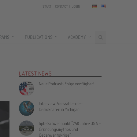
START
CONTACT
LOGIN
RAMS
PUBLICATIONS
ACADEMY
LATEST NEWS
Neue Podcast-Folge verfügbar!
Interview: Vorwahlen der
Demokraten in Michigan
bpb-Schwerpunkt "250 Jahre USA –
Gründungsmythos und
Gegenwartskrise"