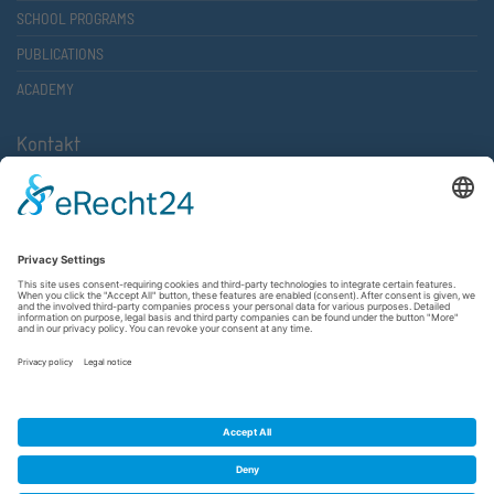
SCHOOL PROGRAMS
PUBLICATIONS
ACADEMY
Kontakt
Atlantische Akademie Rheinland-Pfalz e.V.
Lauterstr. 2 (Rathaus Nord)
67657 Kaiserslautern
FON 0631 36610-0
FAX 0631 36610-15
©2026 Atlantische Akademie Rheinland-Pfalz e. V. |
Imprint
|
Privacy Policy
|
Terms and Conditions
|
Newsletter
|
Cookie settings