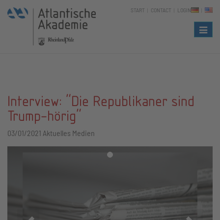
START
CONTACT
LOGIN
Naviga
Interview: "Die Republikaner sind
Trump-hörig"
03/01/2021
Aktuelles Medien
Zurück
Vor