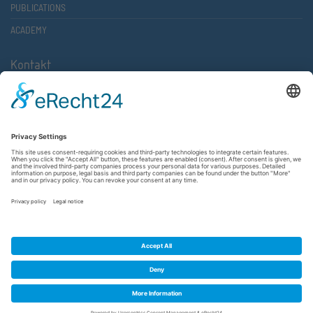
PUBLICATIONS
ACADEMY
Kontakt
Atlantische Akademie Rheinland-Pfalz e.V.
Lauterstr. 2 (Rathaus Nord)
67657 Kaiserslautern
FON 0631 36610-0
FAX 0631 36610-15
©2026 Atlantische Akademie Rheinland-Pfalz e. V. |
Imprint
|
Privacy Policy
|
Terms and Conditions
|
Newsletter
|
Cookie settings