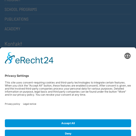
SCHOOL PROGRAMS
PUBLICATIONS
ACADEMY
Kontakt
Atlantische Akademie Rheinland-Pfalz e.V.
Lauterstr. 2 (Rathaus Nord)
67657 Kaiserslautern
FON 0631 36610-0
FAX 0631 36610-15
©2026 Atlantische Akademie Rheinland-Pfalz e. V. |
Imprint
|
Privacy Policy
|
Terms and Conditions
|
Newsletter
|