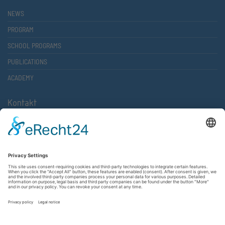
NEWS
PROGRAM
SCHOOL PROGRAMS
PUBLICATIONS
ACADEMY
Kontakt
Atlantische Akademie Rheinland-Pfalz e.V.
Lauterstr. 2 (Rathaus Nord)
67657 Kaiserslautern
FON 0631 36610-0
FAX 0631 36610-15