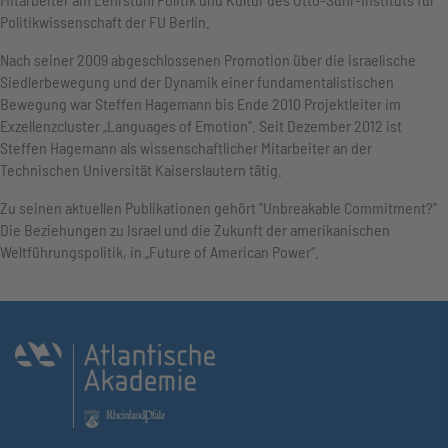
Politikwissenschaft der FU Berlin.
Nach seiner 2009 abgeschlossenen Promotion über die israelische
Siedlerbewegung und der Dynamik einer fundamentalistischen
Bewegung war Steffen Hagemann bis Ende 2010 Projektleiter im
Exzellenzcluster „Languages of Emotion“. Seit Dezember 2012 ist
Steffen Hagemann als wissenschaftlicher Mitarbeiter an der
Technischen Universität Kaiserslautern tätig.
Zu seinen aktuellen Publikationen gehört "Unbreakable Commitment?"
Die Beziehungen zu Israel und die Zukunft der amerikanischen
Weltführungspolitik, in „Future of American Power“.