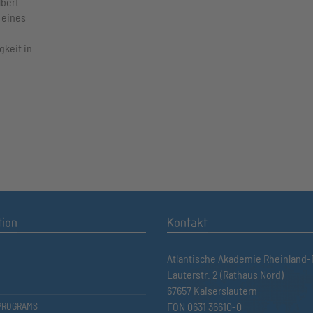
lbert-
 eines
keit in
tion
Kontakt
Atlantische Akademie Rheinland-P
Lauterstr. 2 (Rathaus Nord)
67657 Kaiserslautern
PROGRAMS
FON 0631 36610-0