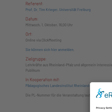
Referent:
Prof. Dr. Tim Krieger, Universität Freiburg
Datum:
Mittwoch, 1. Oktober, 16.00 Uhr
Ort:
Online via ClickMeeting
Sie können sich hier anmelden
.
Zielgruppe:
Lehrkräfte aus Rheinland-Pfalz und allgemein interessi
Publikum
In Kooperation mit:
Pädagogisches Landesinstitut Rheinland-Pfalz
Die PL-Nummer für die Veranstaltung lautet: 251333Y011