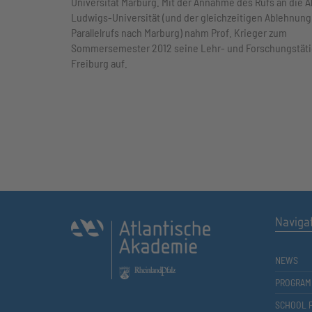
Universität Marburg. Mit der Annahme des Rufs an die A
Ludwigs-Universität (und der gleichzeitigen Ablehnung
Parallelrufs nach Marburg) nahm Prof. Krieger zum
Sommersemester 2012 seine Lehr- und Forschungstätig
Freiburg auf.
Naviga
NEWS
PROGRAM
SCHOOL 