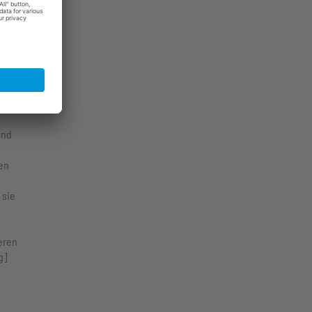
ften
von
und
en
 sie
eren
g]