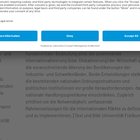
e neu
Im Mittelpunkt der Forschung von Tim Krieger stehen die
Folgen zweier zentraler Trends, die für heutige Gesellscha
d
und nationale sowie internationale Wirtschaftsordnungen 
s- und
fundamentaler Bedeutung sind: die zunehmende
t
Internationalisierung (bzw. Globalisierung) der Wirtschaft 
die voranschreitende Alterung der Bevölkerungen der
Industrie- und Schwellenländer. Beide Entwicklungen stell
ls
die bestehenden nationalen Ordnungsstrukturen und
tzenden
politischen Institutionen vor große Herausforderungen, da
ie
nationale Handlungsspielräume einschränken. Zugleich
erhöhen sie die Notwendigkeit, umfassende
rnannt
Rahmensetzungen für die internationalen Märkte zu defini
r
und zu implementieren. [Text und Bild: Universität Freibur
sität