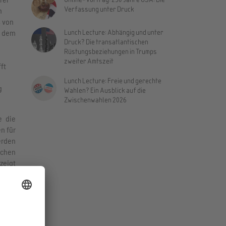
Verfassung unter Druck
n
s von
Lunch Lecture: Abhängig und unter
r dem
Druck? Die transatlantischen
Rüstungsbeziehungen in Trumps
zweiter Amtszeit
ft
Lunch Lecture: Freie und gerechte
g
Wahlen? Ein Ausblick auf die
Zwischenwahlen 2026
e die
n für
erden
chen
zeigt
 den
SA.