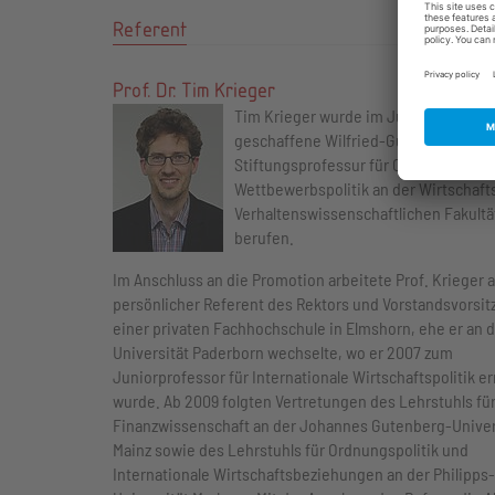
Referent
Prof. Dr. Tim Krieger
Tim Krieger wurde im Juli 2012 auf di
geschaffene Wilfried-Guth-
Stiftungsprofessur für Ordnungs- un
Wettbewerbspolitik an der Wirtschaft
Verhaltenswissenschaftlichen Fakultä
berufen.
Im Anschluss an die Promotion arbeitete Prof. Krieger a
persönlicher Referent des Rektors und Vorstandsvorsi
einer privaten Fachhochschule in Elmshorn, ehe er an d
Universität Paderborn wechselte, wo er 2007 zum
Juniorprofessor für Internationale Wirtschaftspolitik e
wurde. Ab 2009 folgten Vertretungen des Lehrstuhls fü
Finanzwissenschaft an der Johannes Gutenberg-Univer
Mainz sowie des Lehrstuhls für Ordnungspolitik und
Internationale Wirtschaftsbeziehungen an der Philipps-