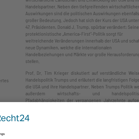
Handelspartner. Neben den tiefgreifenden wirtschaftliche
Auswirkungen sind die politischen Auswirkungen ebenfall
großer Bedeutung. Jedoch hat sich der Kurs der USA unte
47. Präsidenten, Donald J. Trump, spürbar verändert: Seine
protektionistische „America-First“-Politik sorgt für
weitreichende Veränderungen innerhalb der USA und schaf
neue Dynamiken, welche die internationalen
Handelbeziehungen und Märkte vor große Herausforderun
stellen.
Prof. Dr. Tim Krieger diskutiert auf verständliche Weis
Handelspolitik Trumps und erläutert die langfristigen Folge
ertes
die USA und ihre Handelspartner. Neben Trumps Politik w
außerdem wirtschafts- und handelspolitis
Pfadabhängigkeiten der vergangenen Jahrzehnte aufge
und eingeordnet.
Die Veranstaltungen der Reihe
Trump 2.0 - Was passiert in
USA?
beschäftigen sich mit den Auswirkungen der zweiten
Amtszeit von Donald Trump innerhalb und außerhalb der U