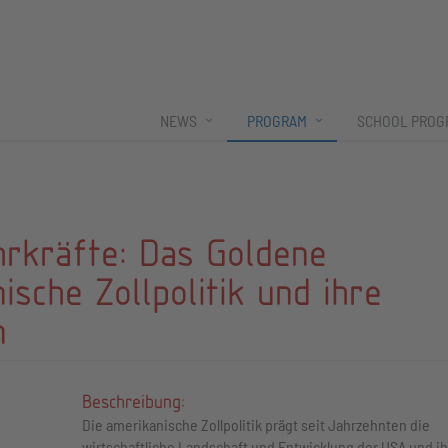
NEWS
PROGRAM
SCHOOL PROG
hrkräfte: Das Goldene
ische Zollpolitik und ihre
n
Beschreibung:
Die amerikanische Zollpolitik prägt seit Jahrzehnten die
wirtschaftliche Landschaft und Entwicklung der USA und ih