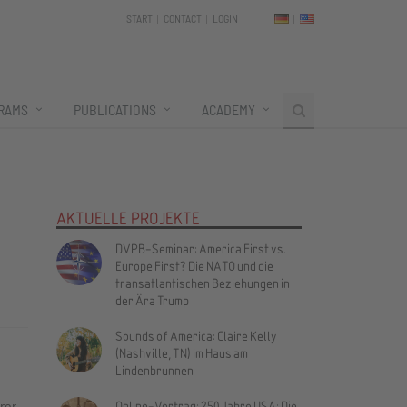
START
CONTACT
LOGIN
RAMS
PUBLICATIONS
ACADEMY
AKTUELLE PROJEKTE
DVPB-Seminar: America First vs.
Europe First? Die NATO und die
transatlantischen Beziehungen in
der Ära Trump
Sounds of America: Claire Kelly
(Nashville, TN) im Haus am
Lindenbrunnen
rer
Online-Vortrag: 250 Jahre USA: Die