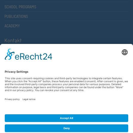
SCHOOL PROGRAMS
PUBLICATIONS
ACADEMY
Kontakt
Atlantische Akademie Rheinland-Pfalz e.V.
Lauterstr. 2 (Rathaus Nord)
67657 Kaiserslautern
FON 0631 36610-0
FAX 0631 36610-15
©2026 Atlantische Akademie Rheinland-Pfalz e. V. |
Imprint
|
Privacy Policy
|
Terms and Conditions
|
Newsletter
|