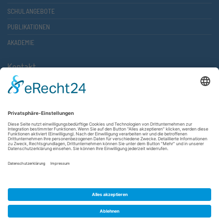
SCHULANGEBOTE
PUBLIKATIONEN
AKADEMIE
Kontakt
Atlantische Akademie Rheinland-Pfalz e.V.
Lauterstr. 2 (Rathaus Nord)
67657 Kaiserslautern
FON 0631 36610-0
FAX 0631 36610-15
©2026 Atlantische Akademie Rheinland-Pfalz e. V. |
Impressum
|
Datenschutzerklärung
|
AGB
|
Newsletter
|