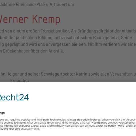
kademie Rheinland-Pfalz e.V. trauert um
 Werner Kremp
ed von einem großen Transatlantiker. Als Gründungsdirektor der Atlanti
eit der politischen Bildung im transatlantischen Raum gesetzt. Seine
tig geprägt und wird uns unvergessen bleiben. Mit ihm verlieren wir ein
 Brückenbauer über den Atlantik.
ohn Holger und seiner Schwiegertochter Katrin sowie allen Verwandten 
Freunden.
d
Die Geschäftstelle
der
Dr. David Sirakov
z
Sarah Wagner, M.A.
Oliver Leis