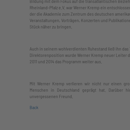
Bildung mit dem Fokus auf die transatlantischen Bezie
Rheinland-Pfalz e.V. war Werner Kremp ein entschlosse
der die Akademie zum Zentrum des deutschen amerikaw
Veranstaltungen, Vorträgen, Konzerten und Publikatione
Stück näher zu bringen.
Auch in seinem wohlverdienten Ruhestand ließ ihn das T
Direktorenposition wurde Werner Kremp neuer Leiter d
2011 und 2014 das Programm weiter aus.
Mit Werner Kremp verlieren wir nicht nur einen groß
Menschen in Deutschland geprägt hat. Darüber h
unvergessenen Freund.
Back