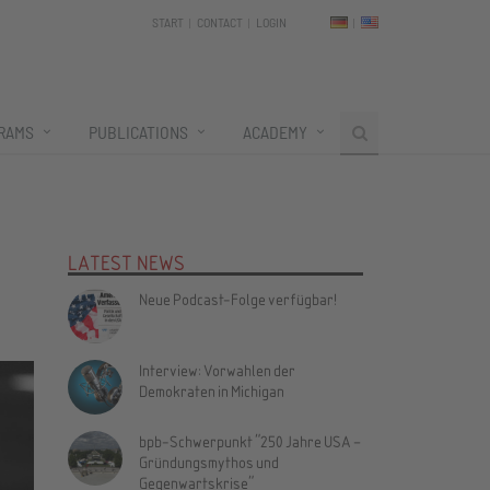
START
CONTACT
LOGIN
RAMS
PUBLICATIONS
ACADEMY
LATEST NEWS
Neue Podcast-Folge verfügbar!
Interview: Vorwahlen der
Demokraten in Michigan
bpb-Schwerpunkt "250 Jahre USA –
Gründungsmythos und
Gegenwartskrise"