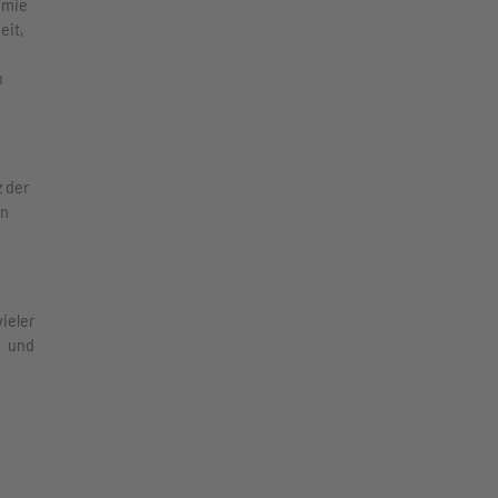
emie
eit,
n
z der
en
ieler
n und