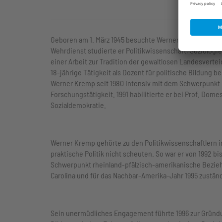
Geboren am 1. März 1945 besuchte Werner Kremp das H
Wehrdienst studierte er Politikwissenschaft, Soziolog
einer Arbeit zur Tradition der gewaltlosen Landesverte
18-jährige Tätigkeit als Dozent für politische Bildung b
Werner Kremp seit 1980 intensiv mit dem Schwerpunkt
Forschungstätigkeit. 1991 habilitierte er bei Prof. Dom
Sozialdemokratie.
Werner Kremp gehörte zu den Politikwissenschaftlern i
praktische Politik nicht scheuten. So war er von 1992 b
Schwerpunkt rheinland-pfälzisch-amerikanische Beziehu
Carolina und für das Nachbar-Amerika-Jahr 1995 zuständ
Sein unermüdliches Engagement führte 1996 zur Gründung