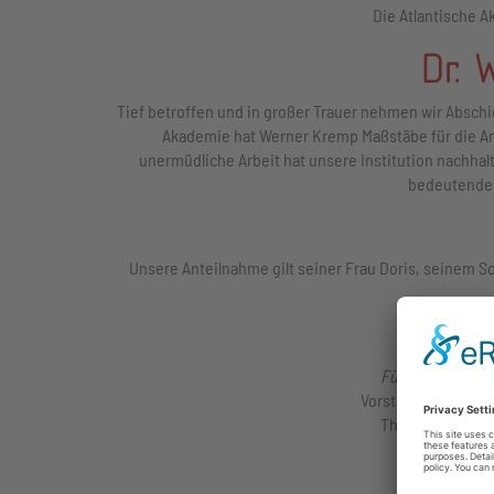
Die Atlantische A
Dr.
Tief betroffen und in großer Trauer nehmen wir Abschi
Akademie hat Werner Kremp Maßstäbe für die Arb
unermüdliche Arbeit hat unsere Institution nachhal
bedeutenden
Unsere Anteilnahme gilt seiner Frau Doris, seinem S
Für den Vorstan
Vorstandsvorsitzen
Thomas Linnert