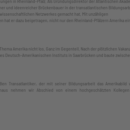
hungen in Rheinland-Pfalz. Als Gründungsdirektor der Atlantischen Akad
ner und ideenreicher Brückenbauer in der transatlantischen Bildungsarb
issenschaftlichen Netzwerkes gemacht hat. Mit unzähligen
n hat er dazu beigetragen, nicht nur den Rheinland-Pfälzern Amerika ei
hema Amerika nicht los. Ganz im Gegenteil. Nach der plötzlichen Vakan
es Deutsch-Amerikanischen Instituts in Saarbrücken und baute zwisch
en Transatlantiker, der mit seiner Bildungsarbeit das Amerikabild v
inaus nehmen wir Abschied von einem hochgeschätzten Kollege