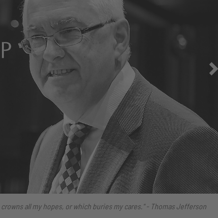
h crowns all my hopes, or which buries my cares." - Thomas Jefferson