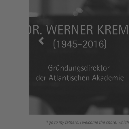
Zurück
"I go to my fathers; I welcome the shore, whic