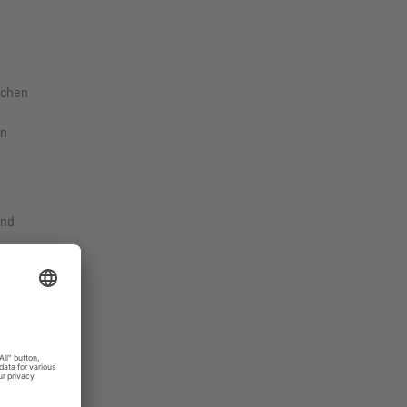
schen
en
und