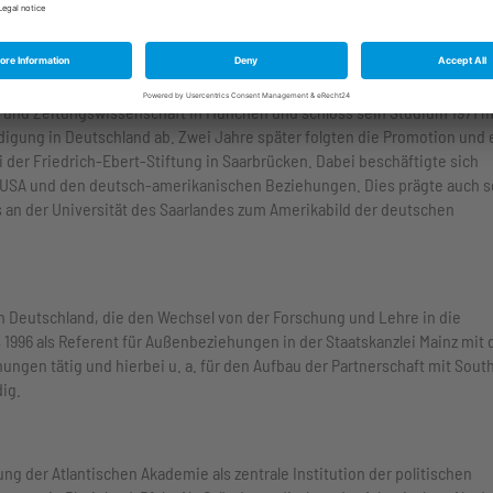
umanistische Gymnasium bei St. Stephan in Augsburg. Nach seinem
ie und Zeitungswissenschaft in München und schloss sein Studium 1971 m
idigung in Deutschland ab. Zwei Jahre später folgten die Promotion und 
ei der Friedrich-Ebert-Stiftung in Saarbrücken. Dabei beschäftigte sich
 USA und den deutsch-amerikanischen Beziehungen. Dies prägte auch s
es an der Universität des Saarlandes zum Amerikabild der deutschen
n Deutschland, die den Wechsel von der Forschung und Lehre in die
is 1996 als Referent für Außenbeziehungen in der Staatskanzlei Mainz mit
ngen tätig und hierbei u. a. für den Aufbau der Partnerschaft mit Sout
ig.
 der Atlantischen Akademie als zentrale Institution der politischen