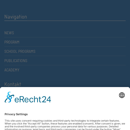
Navigation
NEWS
PROGRAM
SCHOOL PROGRAMS
PUBLICATIONS
ACADEMY
Kontakt
Atlantische Akademie Rheinland-Pfalz e.V.
Lauterstr. 2 (Rathaus Nord)
67657 Kaiserslautern
FON 0631 36610-0
FAX 0631 36610-15