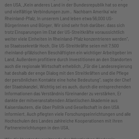
den USA. „Kein anderes Land in der Bundesrepublik hat so enge
und vielfältige Verbindungen zum ‚Nachbarn Amerika' wie
Rheinland-Pfalz. In unserem Land leben etwa 56.000 US-
Bürgerinnen und Bürger. Wir sind sehr froh darüber, dass sich
trotz Einsparungen im Etat der US-Streitkräfte voraussichtlich
weiter viele Einheiten in Rheinland-Pfalz konzentrieren werden",
so Staatssekretär Hoch. Die US-Streitkräfte seien mit 7.500
rheinland-pfälzischen Beschäftigten ein wichtiger Arbeitgeber im
Land. Außerdem profitiere durch Investitionen an den Standorten
auch die regionale Wirtschaft erheblich. „Für die Landesregierung
hat deshalb der enge Dialog mit den Streitkräften und die Pflege
der persönlichen Kontakte eine hohe Bedeutung", sagte der Chef
der Staatskanzlei. Wichtig sei es auch, durch die entsprechenden
Informationen das Verständnis füreinander zu verstärken. Er
dankte der mitveranstaltenden Atlantischen Akademie aus
Kaiserslautern, die über Politik und Gesellschaft in den USA
informiert. Auch pflegten viele Forschungseinrichtungen und alle
Hochschulen des Landes zahlreiche Kooperationen mit ihren
Partnereinrichtungen in den USA.