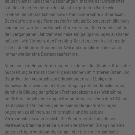
deutsch-amerikanischen Beziehungen, machte der Botschafter
auf die auf beiden Seiten des Atlantiks geteilten Werte wie
Freiheit, Rechtstaatlichkeit sowie Menschenrechte aufmerksam.
Doch dürfe die enge Partnerschaft nicht als Selbstverständlichkeit
angesehen werden, so Botschafter Emerson. Die Freundschaft in
den vergangenen Jahrzehnten habe einige Spannungen aushalten
müssen, wie Vietnam, den Pershing-Raketen, dem Irakkrieg oder
zuletzt die Abhörmethoden der NSA und durchliefe daher auch
immer wieder eine Bestandsaufnahme.
Neue und alte Herausforderungen, zu denen die Ukraine-Krise, die
Ausbreitung terroristischer Organisationen im Mittleren Osten und
Ostafrika, den Ausbruch von Erkrankungen wie Ebola, den
Klimawandel sowie den richtigen Umgang mit der Globalisierung
durch die Bildung der größten Freihandelszone der Welt zählte,
bedürften jedoch einer engen Kooperation zwischen den USA und
Deutschland. Um diesen gemeinsamen Herausforderungen
begegnen zu können, sei eine stabile und belastbare
Vertrauensbasis unerlässlich. Die Wiederherstellung dieses
Vertrauens brauche aber Zeit, einen verstärkten Dialog und eine
gegenseitiges Verständnis. Gerade hier biete die Atlantische