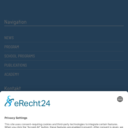
Navigation
NEWS
PROGRAM
SCHOOL PROGRAMS
PUBLICATIONS
ACADEMY
Kontakt
Atlantische Akademie Rheinland-Pfalz e.V.
Lauterstr. 2 (Rathaus Nord)
67657 Kaiserslautern
FON 0631 36610-0