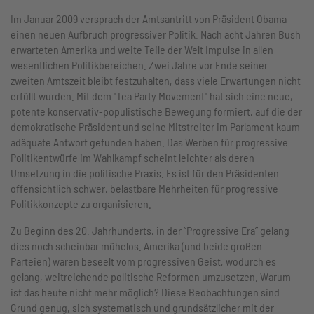
Im Januar 2009 versprach der Amtsantritt von Präsident Obama
einen neuen Aufbruch progressiver Politik. Nach acht Jahren Bush
erwarteten Amerika und weite Teile der Welt Impulse in allen
wesentlichen Politikbereichen. Zwei Jahre vor Ende seiner
zweiten Amtszeit bleibt festzuhalten, dass viele Erwartungen nicht
erfüllt wurden. Mit dem "Tea Party Movement" hat sich eine neue,
potente konservativ-populistische Bewegung formiert, auf die der
demokratische Präsident und seine Mitstreiter im Parlament kaum
adäquate Antwort gefunden haben. Das Werben für progressive
Politikentwürfe im Wahlkampf scheint leichter als deren
Umsetzung in die politische Praxis. Es ist für den Präsidenten
offensichtlich schwer, belastbare Mehrheiten für progressive
Politikkonzepte zu organisieren.
Zu Beginn des 20. Jahrhunderts, in der “Progressive Era” gelang
dies noch scheinbar mühelos. Amerika (und beide großen
Parteien) waren beseelt vom progressiven Geist, wodurch es
gelang, weitreichende politische Reformen umzusetzen. Warum
ist das heute nicht mehr möglich? Diese Beobachtungen sind
Grund genug, sich systematisch und grundsätzlicher mit der