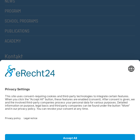
NEWS
PROGRAM
SCHOOL PROGRAMS
PUBLICATIONS
ACADEMY
Kontakt
Atlantische Akademie Rheinland-Pfalz e.V.
Lauterstr. 2 (Rathaus Nord)
67657 Kaiserslautern
FON 0631 36610-0
FAX 0631 36610-15