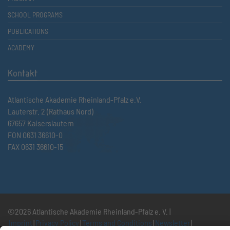
SCHOOL PROGRAMS
PUBLICATIONS
ACADEMY
Kontakt
Atlantische Akademie Rheinland-Pfalz e.V.
Lauterstr. 2 (Rathaus Nord)
67657 Kaiserslautern
FON 0631 36610-0
FAX 0631 36610-15
©2026 Atlantische Akademie Rheinland-Pfalz e. V. |
Imprint
|
Privacy Policy
|
Terms and Conditions
|
Newsletter
|