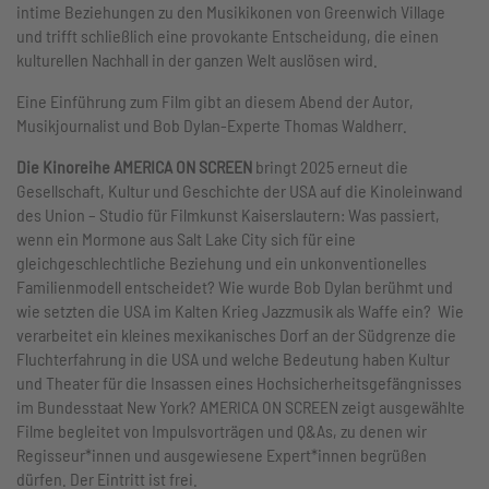
intime Beziehungen zu den Musikikonen von Greenwich Village
und trifft schließlich eine provokante Entscheidung, die einen
kulturellen Nachhall in der ganzen Welt auslösen wird.
Eine Einführung zum Film gibt an diesem Abend der Autor,
Musikjournalist und Bob Dylan-Experte Thomas Waldherr.
Die Kinoreihe AMERICA ON SCREEN
bringt 2025 erneut die
Gesellschaft, Kultur und Geschichte der USA auf die Kinoleinwand
des Union – Studio für Filmkunst Kaiserslautern: Was passiert,
wenn ein Mormone aus Salt Lake City sich für eine
gleichgeschlechtliche Beziehung und ein unkonventionelles
Familienmodell entscheidet? Wie wurde Bob Dylan berühmt und
wie setzten die USA im Kalten Krieg Jazzmusik als Waffe ein? Wie
verarbeitet ein kleines mexikanisches Dorf an der Südgrenze die
Fluchterfahrung in die USA und welche Bedeutung haben Kultur
und Theater für die Insassen eines Hochsicherheitsgefängnisses
im Bundesstaat New York? AMERICA ON SCREEN zeigt ausgewählte
Filme begleitet von Impulsvorträgen und Q&As, zu denen wir
Regisseur*innen und ausgewiesene Expert*innen begrüßen
dürfen. Der Eintritt ist frei.