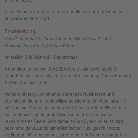
Diese Veranstaltung findet mit freundlicher Unterstützung des
Auswärtigen Amts statt.
Beschreibung:
Oscar
®
-nominiertes Biopic über den Weg des Folk- und
Rockmusikers Bob Dylan zum Ruhm.
Anlässlich Bob Dylans 84. Geburtstags.
A Complete Unknown; USA 2024; Regie: James Mangold; D:
Timothée Chalamet, Edward Norton, Elle Fanning, Monica Barbaro;
141 Min.; frei ab 6; OmU
Vor dem Hintergrund einer pulsierenden Musikszene und
stürmischer kultureller Umwälzungen kommt ein rätselhafter 19-
Jähriger aus Minnesota im New York City der frühen 1960er Jahre
an. Im Gepäck hat der junge Mann seine Gitarre und sein
revolutionäres Talent: Sein Name ist Bob Dylan und er ist dazu
bestimmt, den Lauf der amerikanischen Musikgeschichte zu
verändern. Während seines kometenhaften Aufstiegs knüpft er