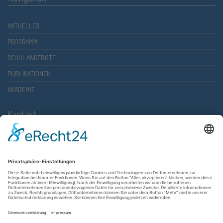
AKTUELLES
PROGRAMM
SCHULANGEBOTE
PUBLIKATIONEN
AKADEMIE
Kontakt
Atlantische Akademie Rheinland-Pfalz e.V.
Lauterstr. 2 (Rathaus Nord)
67657 Kaiserslautern
FON 0631 36610-0
FAX 0631 36610-15