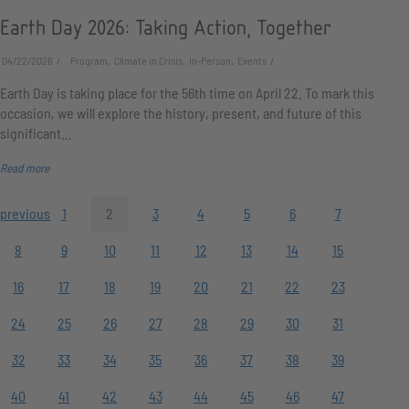
Earth Day 2026: Taking Action, Together
04/22/2026
Program, Climate in Crisis, In-Person, Events
Earth Day is taking place for the 56th time on April 22. To mark this
occasion, we will explore the history, present, and future of this
significant…
Read more
previous
1
2
3
4
5
6
7
8
9
10
11
12
13
14
15
16
17
18
19
20
21
22
23
24
25
26
27
28
29
30
31
32
33
34
35
36
37
38
39
40
41
42
43
44
45
46
47