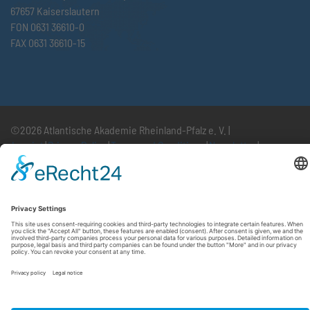
67657 Kaiserslautern
FON 0631 36610-0
FAX 0631 36610-15
©2026 Atlantische Akademie Rheinland-Pfalz e. V. |
Imprint
|
Privacy Policy
|
Terms and Conditions
|
Newsletter
|
Cookie settings