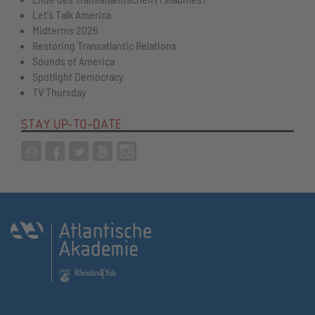
Let's Talk America
Midterms 2026
Restoring Transatlantic Relations
Sounds of America
Spotlight Democracy
TV Thursday
STAY UP-TO-DATE