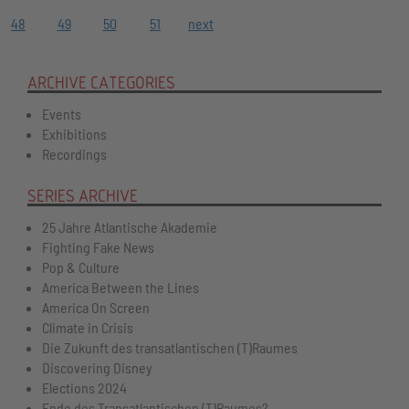
48
49
50
51
next
ARCHIVE CATEGORIES
Events
Exhibitions
Recordings
SERIES ARCHIVE
25 Jahre Atlantische Akademie
Fighting Fake News
Pop & Culture
America Between the Lines
America On Screen
Climate in Crisis
Die Zukunft des transatlantischen (T)Raumes
Discovering Disney
Elections 2024
Ende des Transatlantischen (T)Raumes?