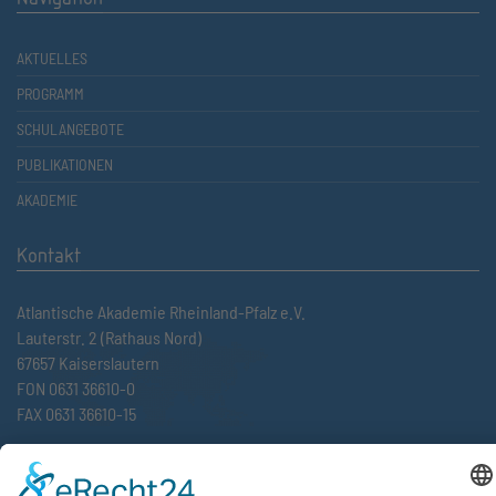
AKTUELLES
PROGRAMM
SCHULANGEBOTE
PUBLIKATIONEN
AKADEMIE
Kontakt
Atlantische Akademie Rheinland-Pfalz e.V.
Lauterstr. 2 (Rathaus Nord)
67657 Kaiserslautern
FON 0631 36610-0
FAX 0631 36610-15