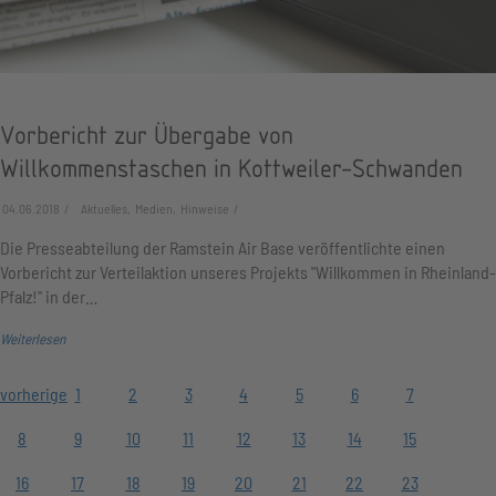
Vorbericht zur Übergabe von
Willkommenstaschen in Kottweiler-Schwanden
04.06.2018
Aktuelles, Medien, Hinweise
Die Presseabteilung der Ramstein Air Base veröffentlichte einen
Vorbericht zur Verteilaktion unseres Projekts "Willkommen in Rheinland-
Pfalz!" in der…
Weiterlesen
vorherige
1
2
3
4
5
6
7
8
9
10
11
12
13
14
15
16
17
18
19
20
21
22
23