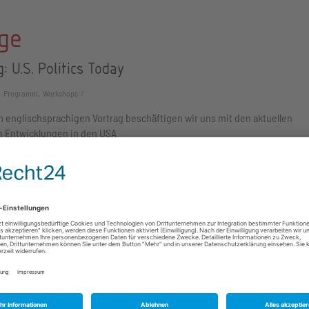
ge
: U.S. Politics Today
Programm, Workshops
 englischsprachigen Vortrag beschäftigen wir uns mit den aktuellen
n Entwicklungen in den USA.
rkshop: "Youth in the U.S. – A Changing America
Programm, Workshops
ische Akademie Rheinland-Pfalz freut sich, im Jahr 2024 regelmäßig den
en Schulworkshop "Youth in the U.S. – A Changing…