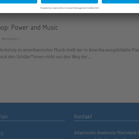
op: Power and Music
Workshops
orkshop zu amerikanischer Musik stellt der in Amerika ausgebildete Pia
ieck den Schüler*innen nicht nur den Weg der…
tion
Kontakt
Atlantische Akademie Rheinland-P
ES