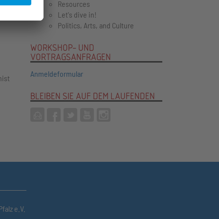
Resources
Let's dive in!
Politics, Arts, and Culture
WORKSHOP- UND
VORTRAGSANFRAGEN
Anmeldeformular
nist
BLEIBEN SIE AUF DEM LAUFENDEN
falz e.V.