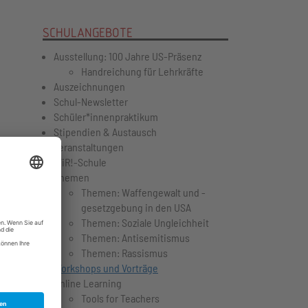
SCHULANGEBOTE
Ausstellung: 100 Jahre US-Präsenz
Handreichung für Lehrkräfte
Auszeichnungen
Schul-Newsletter
Schüler*innenpraktikum
Stipendien & Austausch
Veranstaltungen
WiR!-Schule
Themen
Themen: Waffengewalt und -
gesetzgebung in den USA
?"
Themen: Soziale Ungleichheit
Themen: Antisemitismus
Themen: Rassismus
 neu
Workshops und Vorträge
Online Learning
Tools for Teachers