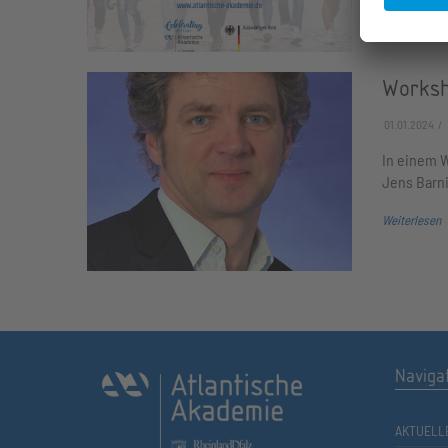
Weiterlesen
Worksh
01.01.2024
In einem W
Jens Barn
Weiterlesen
Naviga
AKTUELL