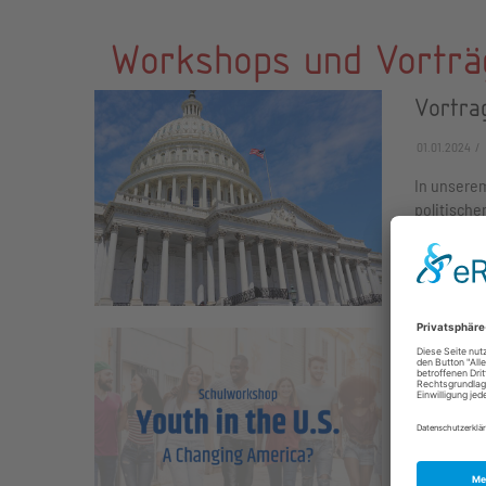
Workshops und Vorträ
Vortrag
01.01.2024
In unserem
politische
Weiterlesen
Schulwo
01.01.2024
Die Atlant
konzipiert