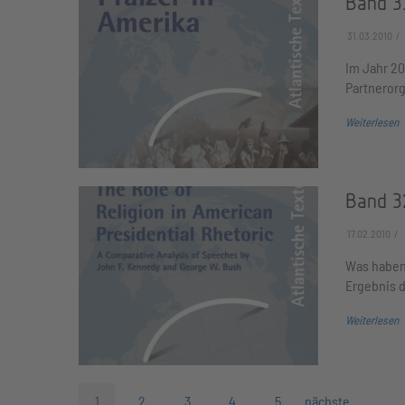
Band 3
31.03.2010
Im Jahr 20
Partneror
Weiterlesen
Band 32
17.02.2010
Was haben
Ergebnis d
Weiterlesen
1
2
3
4
5
nächste