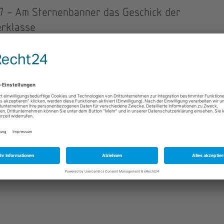
7 - Am Sternenbanner das Geschick der
erklasse
Atlantic Texts, Publications, Publikationen, Atlantische Texte
r 150 Jahren – am 23. Mai 1863 – schlug mit der Gründung des Allgemei
Arbeitervereins durch Ferdinand Lassalle in Leipzig die…
6 - Weltmacht im Wandel
Atlantic Texts, Publications, Publikationen, Atlantische Texte
ma stellte das Projekt des Wandels und der Erneuerung der USA in das
tische Zentrum seiner 2009 begonnen Präsidentschaft. Die…