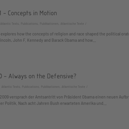
 - Concepts in Motion
Atlantic Texts, Publications, Publikationen, Atlantische Texte
 explores how the concepts of religion and race shaped the political orat
incoln, John F. Kennedy and Barack Obama and how…
0 - Always on the Defensive?
Atlantic Texts, Publications, Publikationen, Atlantische Texte
 2009 versprach der Amtsantritt von Präsident Obama einen neuen Aufb
er Politik. Nach acht Jahren Bush erwarteten Amerika und…