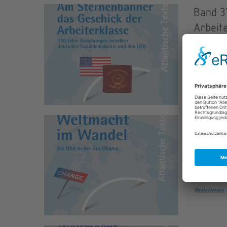
Band 3
Arbeit
08.04.2013
Vor nunmeh
Deutschen 
Weiterlesen
Band 3
31.10.2011
Barack Oba
programma
Weiterlesen