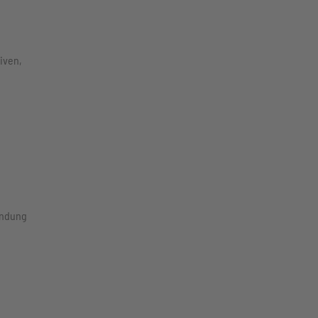
iven,
ündung