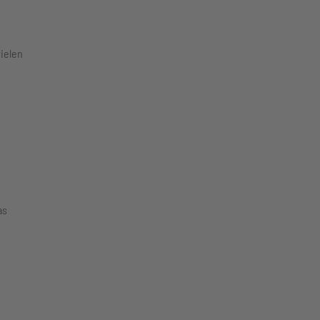
ielen
as