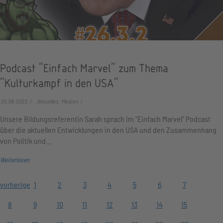
Podcast "Einfach Marvel" zum Thema
"Kulturkampf in den USA"
30.06.2022
Aktuelles, Medien
Unsere Bildungsreferentin Sarah sprach im "Einfach Marvel" Podcast
über die aktuellen Entwicklungen in den USA und den Zusammenhang
von Politik und…
Weiterlesen
vorherige
1
2
3
4
5
6
7
8
9
10
11
12
13
14
15