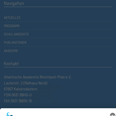
Navigation
AKTUELLES
PROGRAMM
SCHULANGEBOTE
PUBLIKATIONEN
AKADEMIE
Kontakt
Atlantische Akademie Rheinland-Pfalz e.V.
Lauterstr. 2 (Rathaus Nord)
67657 Kaiserslautern
FON 0631 36610-0
FAX 0631 36610-15