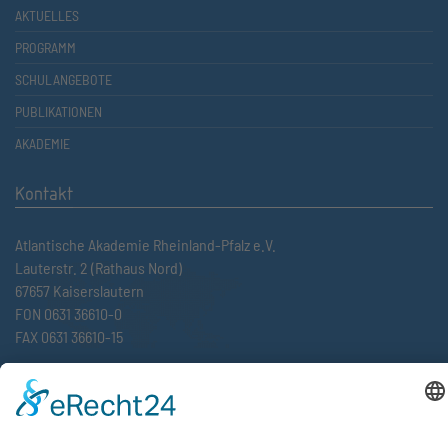
AKTUELLES
PROGRAMM
SCHULANGEBOTE
PUBLIKATIONEN
AKADEMIE
Kontakt
Atlantische Akademie Rheinland-Pfalz e.V.
Lauterstr. 2 (Rathaus Nord)
67657 Kaiserslautern
FON 0631 36610-0
FAX 0631 36610-15