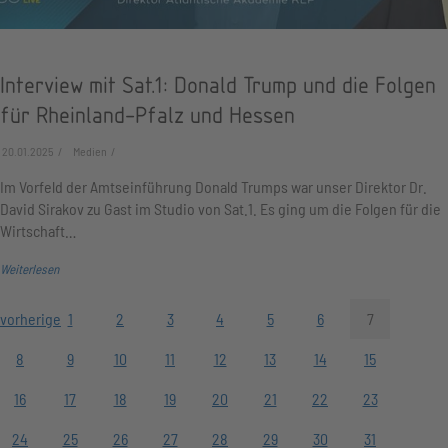
Interview mit Sat.1: Donald Trump und die Folgen
für Rheinland-Pfalz und Hessen
20.01.2025
Medien
Im Vorfeld der Amtseinführung Donald Trumps war unser Direktor Dr.
David Sirakov zu Gast im Studio von Sat.1. Es ging um die Folgen für die
Wirtschaft…
Weiterlesen
vorherige
1
2
3
4
5
6
7
8
9
10
11
12
13
14
15
16
17
18
19
20
21
22
23
24
25
26
27
28
29
30
31