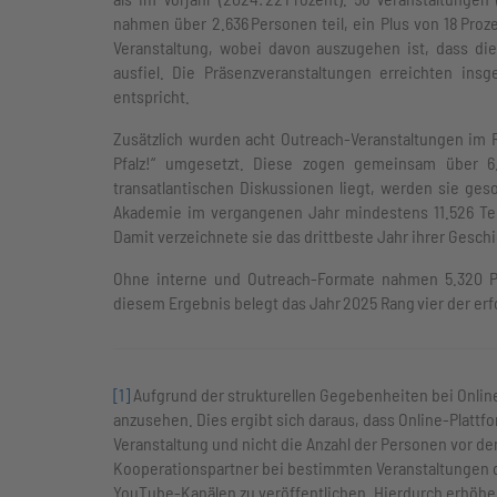
nahmen über 2.636 Personen teil, ein Plus von 18 Pro
Veranstaltung, wobei davon auszugehen ist, dass di
ausfiel. Die Präsenzveranstaltungen erreichten in
entspricht.
Zusätzlich wurden acht Outreach-Veranstaltungen im
Pfalz!“ umgesetzt. Diese zogen gemeinsam über 6.
transatlantischen Diskussionen liegt, werden sie ges
Akademie im vergangenen Jahr mindestens 11.526 Teiln
Damit verzeichnete sie das drittbeste Jahr ihrer Geschi
Ohne interne und Outreach-Formate nahmen 5.320 Pe
diesem Ergebnis belegt das Jahr 2025 Rang vier der erf
[1]
Aufgrund der strukturellen Gegebenheiten bei Onlin
anzusehen. Dies ergibt sich daraus, dass Online-Plattf
Veranstaltung und nicht die Anzahl der Personen vor 
Kooperationspartner bei bestimmten Veranstaltungen 
YouTube-Kanälen zu veröffentlichen. Hierdurch erhöhen