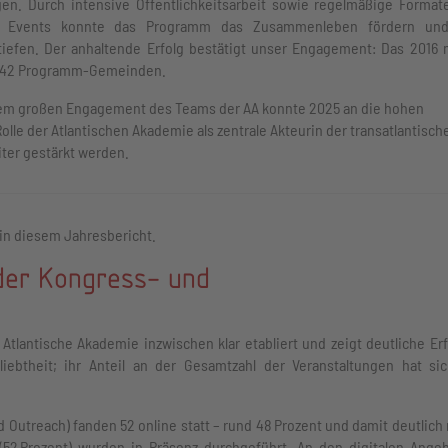
en. Durch intensive Öffentlichkeitsarbeit sowie regelmäßige Format
lle Events konnte das Programm das Zusammenleben fördern un
efen. Der anhaltende Erfolg bestätigt unser Engagement: Das 2016 m
e 42 Programm-Gemeinden.
 dem großen Engagement des Teams der AA konnte 2025 an die hohen
le der Atlantischen Akademie als zentrale Akteurin der transatlantisch
iter gestärkt werden.
in diesem Jahresbericht.
der Kongress- und
e Atlantische Akademie inzwischen klar etabliert und zeigt deutliche Erf
liebtheit; ihr Anteil an der Gesamtzahl der Veranstaltungen hat si
 Outreach) fanden 52 online statt – rund 48 Prozent und damit deutlich
n (52 Prozent) wurden in Präsenz durchgeführt. An den digitalen Ange