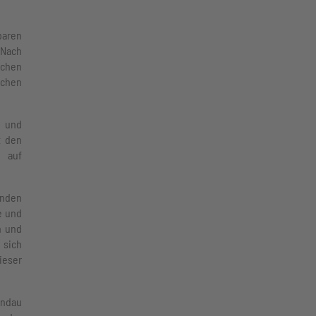
baren
 Nach
schen
schen
n und
t den
n auf
enden
e und
n und
 sich
ieser
andau