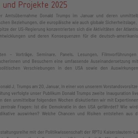
 und Projekte 2025
er Amtsübernahme Donald Trumps im Januar und deren unmittel
ischen Beziehungen, die europäische wie auch globale Sicherheitslage.
ze der US-Regierung konzentrierten sich die Aktivitäten der Atlanti
Entwicklungen und deren Konsequenzen für die deutsch-amerikani
.
ten – Vorträge, Seminare, Panels, Lesungen, Filmvorführunge
sucherinnen und Besuchern eine umfassende Auseinandersetzung mi
npolitischen Verschiebungen in den USA sowie den Auswirkunge
nald J. Trumps am 20. Januar. In einer von unserem Vorstandsvorsitz
altung verfolgte unser Publikum Donald Trumps zweite Inauguration liv
n den unmittelbar folgenden Wochen diskutierten wir mit Expertinne
zentrale Fragen: Ist die Demokratie in den USA gefährdet? Wie wird
dikative auswirken? Welche Chancen und Risiken entstehen aus d
nstaltungsreihe mit der Politikwissenschaft der RPTU Kaiserslautern-L