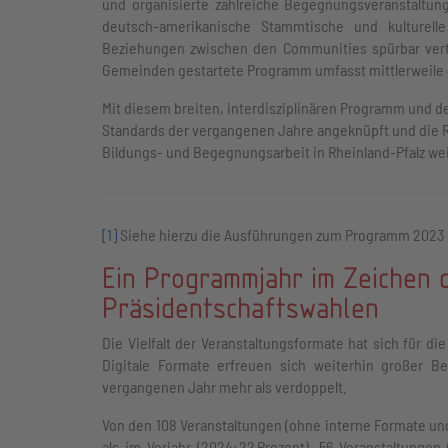
und organisierte zahlreiche Begegnungsveranstaltung
deutsch-amerikanische Stammtische und kulture
Beziehungen zwischen den Communities spürbar verti
Gemeinden gestartete Programm umfasst mittlerweil
Mit diesem breiten, interdisziplinären Programm und
Standards der vergangenen Jahre angeknüpft und die Rol
Bildungs- und Begegnungsarbeit in Rheinland-Pfalz we
[1]
Siehe hierzu die Ausführungen zum Programm 2023 
Ein Programmjahr im Zeichen 
Präsidentschaftswahlen
Die Vielfalt der Veranstaltungsformate hat sich für di
Digitale Formate erfreuen sich weiterhin großer Be
vergangenen Jahr mehr als verdoppelt.
Von den 108 Veranstaltungen (ohne interne Formate und
als im Vorjahr (2024: 22 Prozent). 56 Veranstaltunge