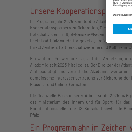
Unsere Kooperationspartner u
Im Programmjahr 2025 konnte die Atlantische Akadem
Kooperationspartnern zurückgreifen. Die bewährte Zus
Botschaft, der Fridtjof-Nansen-Akademie Ingelheim 
Rheinland-Pfalz wurde fortgesetzt. Ergänzend dazu a
Direct Zentren, Partnerschaftsvereine und Kultureinri
Ein weiterer Schwerpunkt lag auf der Vernetzung in
Akademie seit 2023 Mitglied ist. Der Direktor der Atla
Amt bestätigt und vertritt die Akademie weiterhin
gemeinsame Interessenvertretung zur Sicherung der
Präsenz- und Online-Formaten.
Die finanzielle Basis unserer Arbeit wurde 2025 maßge
das Ministerium des Innern und für Sport (für da
Koordinationsstelle), die US-Botschaft sowie die Bun
Pfalz.
Ein Programmjahr im Zeichen 