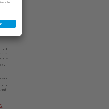
on 70
r US-
ldung
urope
m die
er im
r auf
g von
hlten
e und
land-
s.