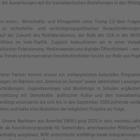
 die Auswirkungen auf die transatlantischen Beziehungen in den Mittel
n Innen-, Wirtschafts- und Klimapolitik unter Trump 2.0 über Frage
n zu sicherheits- und verteidigungspolitischen Herausforderung
f der Zukunft des Multilateralismus, der Rolle der USA in der NATO
likten im Indo-Pazifik. Zugleich beleuchteten wir in einer Vielza
tischer Polarisierung, Medienwandel und digitaler Öffentlichkeit – von
Trends und konservative Geschlechterbilder bis hin zur Rolle von Popk
erer Partner konnte erneut ein umfangreiches kulturelles Program
rungen im Rahmen von „America on Screen“ sowie zahlreichen Lesunge
tefortbildungen, Jugendseminare und Workshops in Schulen ergänzte
setzung mit Demokratie, politischer Kultur und den transatlanti
erdings erschwerte die sich bis in den September 2025 ziehende vorlä
ten und hatte eine Reduktion der möglichen Projekte zur Folge.
Unsere Nachbarn aus Amerika“ (WiR!) ging 2025 in sein neuntes Jahr
lle als Koordinierungsstelle für Gemeinden, amerikanische Mitbürger*
chhaltig ausgebaut. WiR! unterstützte vielfältige lokale Integrationspro