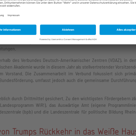
nd Drittmittelgeber
ie bei der Planung und Umsetzung ihrer Projekte auf ein Netzwerk v
ammenarbeit mit zentralen Institutionen wie dem Auswärtigen Amt, de
sowie der Bundeszentrale und der Landeszentrale für politische Bi
rbeiteten wir eng mit lokalen Akteuren zusammen, darunter diverse E
chtungen.
nerhalb des Verbundes Deutsch-Amerikanischer Zentren (VDAZ), in de
ntischen Akademie wurde in diesem Jahr als stellvertretender Vorsitzend
 im Vorstand. Die Zusammenarbeit im Verbund fokussiert sich primä
 Bundesförderung, umfasst jedoch auch die gemeinsame Durchführun
blich durch Drittmittel gesichert. Zu den wichtigsten Fördergebern zä
s Landesprogramm WiR!), das Auswärtige Amt (eigene Programmlini
deszentrale (bpb) und die Landeszentrale für politische Bildung Rhein
von Trumps Rückkehr in das Weiße Hau