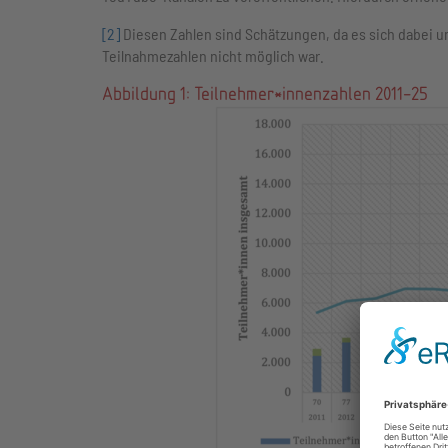
[2]
Diesen Zahlen sind Schätzungen, da es sich dabei 
Teilnahmezahlen nicht möglich war.
Abbildung 1: Teilnehmer*innenzahlen 2011-25