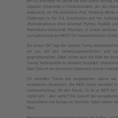
(RPTU), eröffnete im Januar mit dem Online-Vortrag „Pa
Zeppelin Universität in Friedrichshafen, der die int
analysierte. Im Mai diskutierte Prof. Kimberly Wehle 
Challenges to the U.S. Constitution and the Judicia
„Multilateralismus ohne Amerika? Mythos, Realität u
Maximilians-Universität München. In einem weiteren
„Europäisierung der NATO? Die transatlantischen Siche
Die ersten 100 Tage der zweiten Trump-Administration
wir uns mit den verfassungsrechtlichen und inst
gegenübersehen. Dabei rückte auch die Rolle der deut
Thema “Außenpolitik im direkten Gespräch" diskutiert
über Zukunft der deutschen Diplomatie und der transa
Ein zentrales Thema des vergangenen Jahres war d
veränderten Vorzeichen. Die NATO rückte verstärkt in
Lastenverteilung. Mit den Panels „To be or NATO be?
rüstet sich – aber wofür? Die Zukunft der europäische
Deutschland und Europa im Zentrum. Dabei kamen beka
Wort.
Wenig überraschend standen sowohl die Außen- und Sic