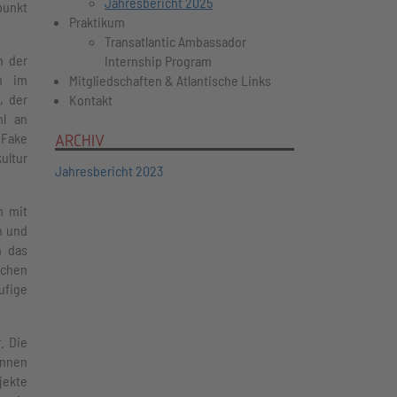
Jahresbericht 2025
punkt
Praktikum
Transatlantic Ambassador
n der
Internship Program
en im
Mitgliedschaften & Atlantische Links
, der
Kontakt
hl an
 Fake
ARCHIV
ultur
Jahresbericht 2023
m mit
n und
n das
schen
ufige
. Die
innen
jekte