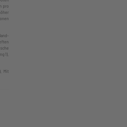
n pro
höher
sonen
land-
eften
ische
g 1).
. Mit