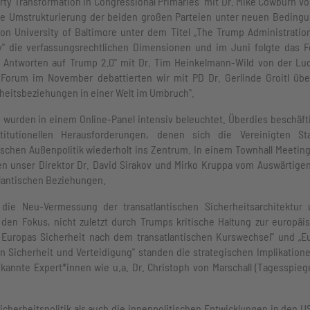
rty Transformation in Congressional Primaries" mit Dr. Mike Cowburn vo
erne Umstrukturierung der beiden großen Parteien unter neuen Beding
von University of Baltimore unter dem Titel „The Trump Administration
ry" die verfassungsrechtlichen Dimensionen und im Juni folgte das 
nd Antworten auf Trump 2.0" mit Dr. Tim Heinkelmann-Wild von der Lu
 Forum im November debattierten wir mit PD Dr. Gerlinde Groitl übe
rheitsbeziehungen in einer Welt im Umbruch".
 wurden in einem Online-Panel intensiv beleuchtet. Überdies beschäft
itutionellen Herausforderungen, denen sich die Vereinigten St
schen Außenpolitik wiederholt ins Zentrum. In einem Townhall Meetin
en unser Direktor Dr. David Sirakov und Mirko Kruppa vom Auswärtige
tlantischen Beziehungen.
ie Neu-Vermessung der transatlantischen Sicherheitsarchitektur 
 den Fokus, nicht zuletzt durch Trumps kritische Haltung zur europäi
 Europas Sicherheit nach dem transatlantischen Kurswechsel" und „E
n Sicherheit und Verteidigung" standen die strategischen Implikatione
nnte Expert*innen wie u.a. Dr. Christoph von Marschall (Tagesspiege
herheitspolitik als auch die innenpolitischen Entwicklungen in den U