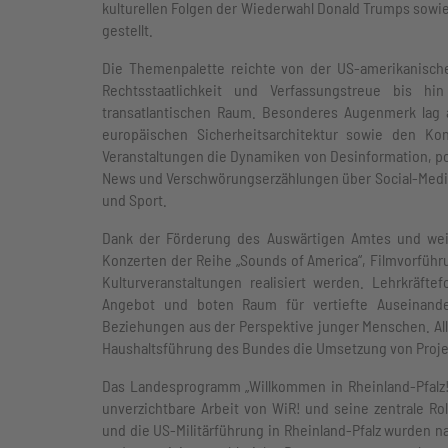
kulturellen Folgen der Wiederwahl Donald Trumps sowie
gestellt.
Die Themenpalette reichte von der US-amerikanische
Rechtsstaatlichkeit und Verfassungstreue bis hi
transatlantischen Raum. Besonderes Augenmerk lag au
europäischen Sicherheitsarchitektur sowie den Konf
Veranstaltungen die Dynamiken von Desinformation, poli
News und Verschwörungserzählungen über Social-Media-
und Sport.
Dank der Förderung des Auswärtigen Amtes und weit
Konzerten der Reihe „Sounds of America“, Filmvorfüh
Kulturveranstaltungen realisiert werden. Lehrkräf
Angebot und boten Raum für vertiefte Auseinander
Beziehungen aus der Perspektive junger Menschen. All
Haushaltsführung des Bundes die Umsetzung von Projek
Das Landesprogramm „Willkommen in Rheinland-Pfalz! 
unverzichtbare Arbeit von WiR! und seine zentrale Ro
und die US-Militärführung in Rheinland-Pfalz wurden na