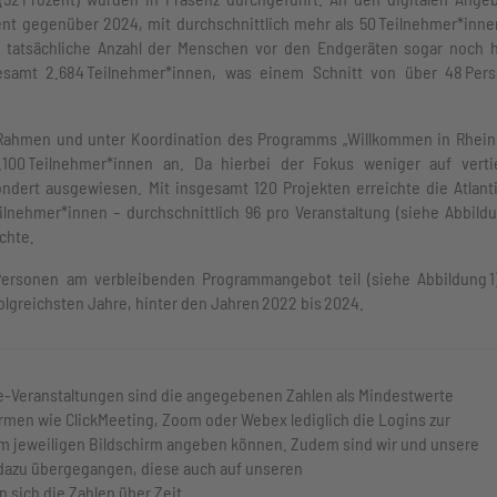
zent gegenüber 2024, mit durchschnittlich mehr als 50 Teilnehmer*inne
e tatsächliche Anzahl der Menschen vor den Endgeräten sogar noch 
sgesamt 2.684 Teilnehmer*innen, was einem Schnitt von über 48 Per
 Rahmen und unter Koordination des Programms „Willkommen in Rhein
100 Teilnehmer*innen an. Da hierbei der Fokus weniger auf verti
ondert ausgewiesen. Mit insgesamt 120 Projekten erreichte die Atlant
ehmer*innen – durchschnittlich 96 pro Veranstaltung (siehe Abbildun
chte.
rsonen am verbleibenden Programmangebot teil (siehe Abbildung 1)
olgreichsten Jahre, hinter den Jahren 2022 bis 2024.
e-Veranstaltungen sind die angegebenen Zahlen als Mindestwerte
ormen wie ClickMeeting, Zoom oder Webex lediglich die Logins zur
dem jeweiligen Bildschirm angeben können. Zudem sind wir und unsere
dazu übergegangen, diese auch auf unseren
 sich die Zahlen über Zeit.