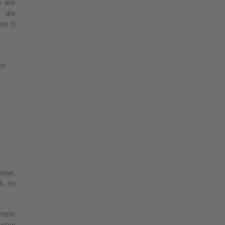
e wie
d die
it 11
en
olge.
ch im
 mehr
boten