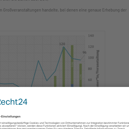
um Großveranstaltungen handelte, bei denen eine genaue Erhebung der