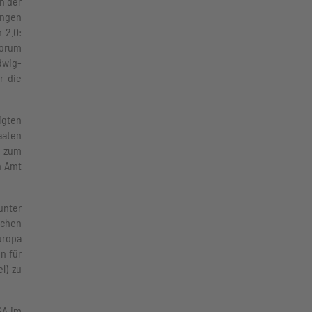
n der
ungen
 2.0:
Forum
dwig-
r die
igten
aaten
g zum
n Amt
unter
schen
uropa
n für
l) zu
SA im