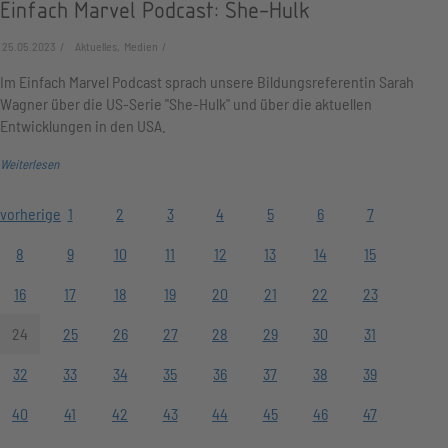
Einfach Marvel Podcast: She-Hulk
25.05.2023
Aktuelles, Medien
Im Einfach Marvel Podcast sprach unsere Bildungsreferentin Sarah
Wagner über die US-Serie "She-Hulk" und über die aktuellen
Entwicklungen in den USA.
Weiterlesen
vorherige
1
2
3
4
5
6
7
8
9
10
11
12
13
14
15
16
17
18
19
20
21
22
23
24
25
26
27
28
29
30
31
32
33
34
35
36
37
38
39
40
41
42
43
44
45
46
47