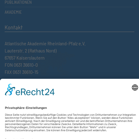
PUBLIKATIONEN
AKADEMIE
Kontakt
Atlantische Akademie Rheinland-Pfalz e.V.
Lauterstr. 2 (Rathaus Nord)
67657 Kaiserslautern
FON 0631 36610-0
FAX 0631 36610-15
©2026 Atlantische Akademie Rheinland-Pfalz e. V. |
Impressum
|
Datenschutzerklärung
|
AGB
|
Newsletter
|
Cookie-Einstellungen