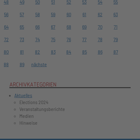
48
49
50
51
52
53
54
55
56
57
58
59
60
61
62
63
64
65
66
67
68
69
70
71
72
73
74
75
76
77
78
79
80
81
82
83
84
85
86
87
88
89
nächste
ARCHIVKATEGORIEN
Aktuelles
Elections 2024
Veranstaltungsberichte
Medien
Hinweise