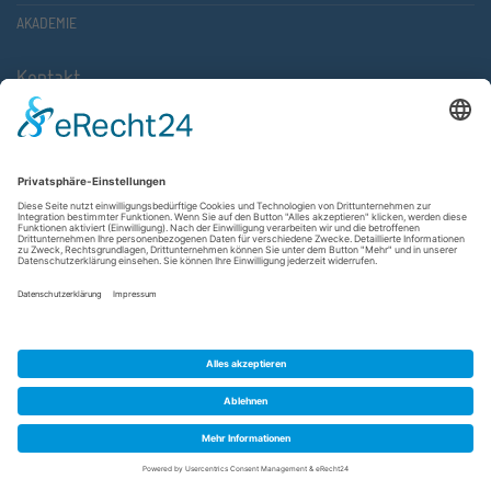
AKADEMIE
Kontakt
Atlantische Akademie Rheinland-Pfalz e.V.
Lauterstr. 2 (Rathaus Nord)
67657 Kaiserslautern
FON 0631 36610-0
FAX 0631 36610-15
©2026 Atlantische Akademie Rheinland-Pfalz e. V. |
Impressum
|
Datenschutzerklärung
|
AGB
|
Newsletter
|
Cookie-Einstellungen