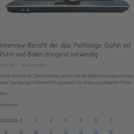
Interview-Bericht der dpa: Politologe: Gipfel mit
Putin und Biden dringend notwendig
16.06.2021
Aktuelles, Medien
Unser Direktor Dr. David Sirakov sprach mit der Nachrichtenagentur dpa
über das heutige Gipfeltreffen zwischen Joe Biden und Vladimir Putin.
Der…
Weiterlesen
vorherige
1
2
3
4
5
6
7
8
9
10
11
12
13
14
15