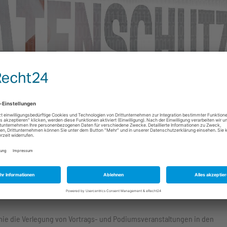
mie die Verlegung von Vortrags- und Podiumsveranstaltungen in den