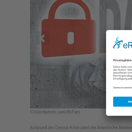
Zurück
©iStockphoto.com/8vFanI
Aufgrund der Corona-Krise plant die Atlantische Akade