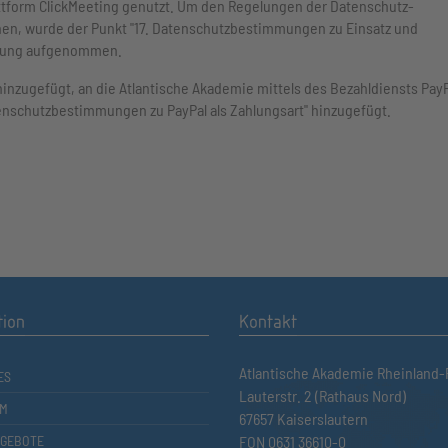
lattform ClickMeeting genutzt. Um den Regelungen der Datenschutz-
en, wurde der Punkt "17. Datenschutzbestimmungen zu Einsatz und
ärung aufgenommen.
inzugefügt, an die Atlantische Akademie mittels des Bezahldiensts PayP
tenschutzbestimmungen zu PayPal als Zahlungsart" hinzugefügt.
tion
Kontakt
Atlantische Akademie Rheinland-P
ES
Lauterstr. 2 (Rathaus Nord)
M
67657 Kaiserslautern
GEBOTE
FON 0631 36610-0