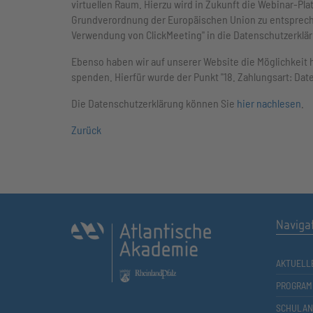
virtuellen Raum. Hierzu wird in Zukunft die Webinar-P
Grundverordnung der Europäischen Union zu entsprech
Verwendung von ClickMeeting" in die Datenschutzerkl
Ebenso haben wir auf unserer Website die Möglichkeit h
spenden. Hierfür wurde der Punkt "18. Zahlungsart: Da
Die Datenschutzerklärung können Sie
hier nachlesen
.
Zurück
Naviga
AKTUELL
PROGRAM
SCHULAN