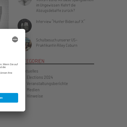
im Ungewissen: Kehrt die
Abzugsdebatte zurück?
Interview "Hunter Biden auf X"
Vor
Schulbesuch unserer US-
Praktikantin Riley Coburn
KATEGORIEN
Aktuelles
Elections 2024
Veranstaltungsberichte
Medien
Hinweise