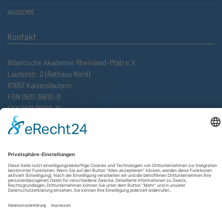
AKADEMIE
Kontakt
Atlantische Akademie Rheinland-Pfalz e.V.
Lauterstr. 2 (Rathaus Nord)
67657 Kaiserslautern
FON 0631 36610-0
FAX 0631 36610-15
©2026 Atlantische Akademie Rheinland-Pfalz e. V. |
Impressum
|
Datenschutzerklärung
|
AGB
|
Newsletter
|
Cookie-Einstellungen