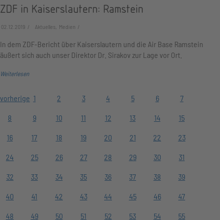
ZDF in Kaiserslautern: Ramstein
02.12.2019
Aktuelles, Medien
In dem ZDF-Bericht über Kaiserslautern und die Air Base Ramstein
äußert sich auch unser Direktor Dr. Sirakov zur Lage vor Ort.
Weiterlesen
vorherige
1
2
3
4
5
6
7
8
9
10
11
12
13
14
15
16
17
18
19
20
21
22
23
24
25
26
27
28
29
30
31
32
33
34
35
36
37
38
39
40
41
42
43
44
45
46
47
48
49
50
51
52
53
54
55