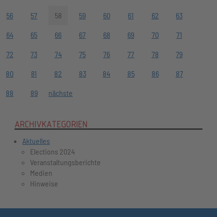
56
57
58
59
60
61
62
63
64
65
66
67
68
69
70
71
72
73
74
75
76
77
78
79
80
81
82
83
84
85
86
87
88
89
nächste
ARCHIVKATEGORIEN
Aktuelles
Elections 2024
Veranstaltungsberichte
Medien
Hinweise