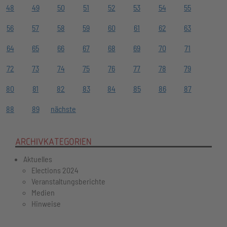
48
49
50
51
52
53
54
55
56
57
58
59
60
61
62
63
64
65
66
67
68
69
70
71
72
73
74
75
76
77
78
79
80
81
82
83
84
85
86
87
88
89
nächste
ARCHIVKATEGORIEN
Aktuelles
Elections 2024
Veranstaltungsberichte
Medien
Hinweise