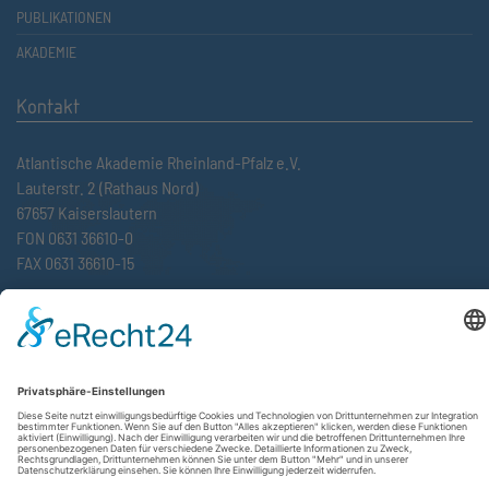
PUBLIKATIONEN
AKADEMIE
Kontakt
Atlantische Akademie Rheinland-Pfalz e.V.
Lauterstr. 2 (Rathaus Nord)
67657 Kaiserslautern
FON 0631 36610-0
FAX 0631 36610-15
©2026 Atlantische Akademie Rheinland-Pfalz e. V. |
Impressum
|
Datenschutzerklärung
|
AGB
|
Newsletter
|
Cookie-Einstellungen