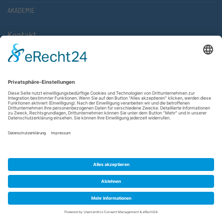
AKADEMIE
Kontakt
Atlantische Akademie Rheinland-Pfalz e.V.
Lauterstr. 2 (Rathaus Nord)
67657 Kaiserslautern
FON 0631 36610-0
FAX 0631 36610-15
©2026 Atlantische Akademie Rheinland-Pfalz e. V. |
Impressum
|
Datenschutzerklärung
|
AGB
|
Newsletter
|
Cookie-Einstellungen