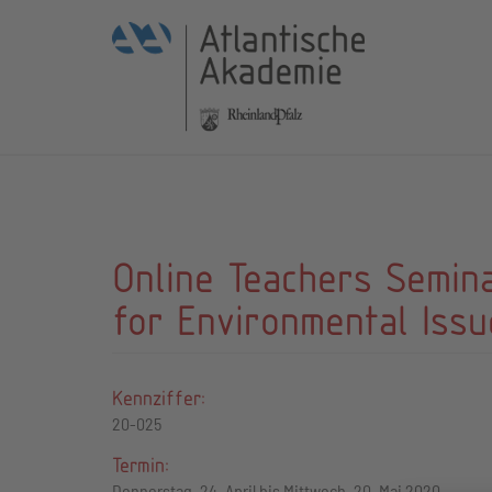
Online Teachers Semina
for Environmental Issue
Kennziffer:
20-025
Termin:
Donnerstag, 24. April bis Mittwoch, 20. Mai 2020