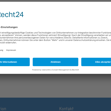
Die Präsenzveranstaltung wird nicht stattfinden. Dennoch f
sie nicht komplett aus, weil sie durch ein Online-Angebot
ersetzt wird. Der Zugangscode wird den angemeldeten
Teilnehmern zugeschickt. Der Arbeitsaufwand beträgt ca. 
Stunden.
Bildnachweis: © Canva
tion
Kontakt