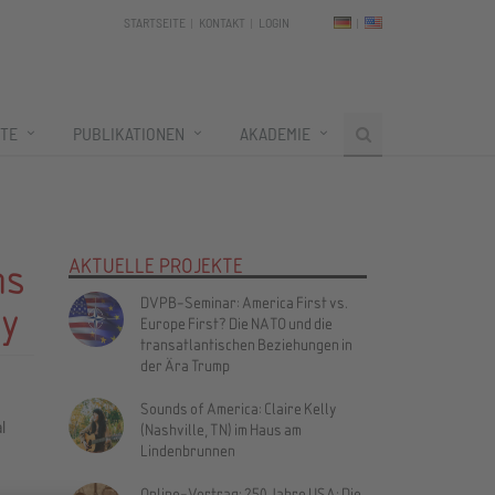
STARTSEITE
KONTAKT
LOGIN
TE
PUBLIKATIONEN
AKADEMIE
ns
AKTUELLE PROJEKTE
DVPB-Seminar: America First vs.
ty
Europe First? Die NATO und die
transatlantischen Beziehungen in
der Ära Trump
Sounds of America: Claire Kelly
l
(Nashville, TN) im Haus am
Lindenbrunnen
Online-Vortrag: 250 Jahre USA: Die