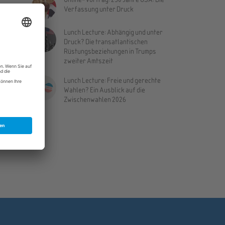
Verfassung unter Druck
ällt
Lunch Lecture: Abhängig und unter
Druck? Die transatlantischen
3
Rüstungsbeziehungen in Trumps
zweiter Amtszeit
Lunch Lecture: Freie und gerechte
Wahlen? Ein Ausblick auf die
Zwischenwahlen 2026