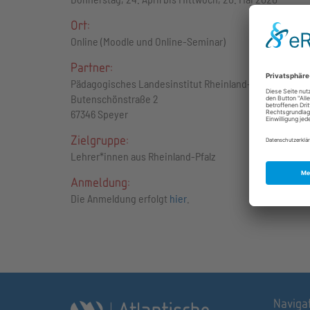
Ort:
Online (Moodle und Online-Seminar)
Partner:
Pädagogisches Landesinstitut Rheinland-Pfalz
Butenschönstraße 2
67346 Speyer
Zielgruppe:
Lehrer*innen aus Rheinland-Pfalz
Anmeldung:
Die Anmeldung erfolgt
hier
.
Naviga