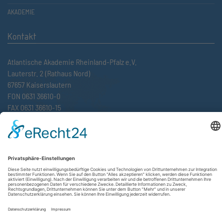
AKADEMIE
Kontakt
Atlantische Akademie Rheinland-Pfalz e.V.
Lauterstr. 2 (Rathaus Nord)
67657 Kaiserslautern
FON 0631 36610-0
FAX 0631 36610-15
©2026 Atlantische Akademie Rheinland-Pfalz e. V. |
Impressum
|
Datenschutzerklärung
|
AGB
|
Newsletter
|
Cookie-Einstellungen