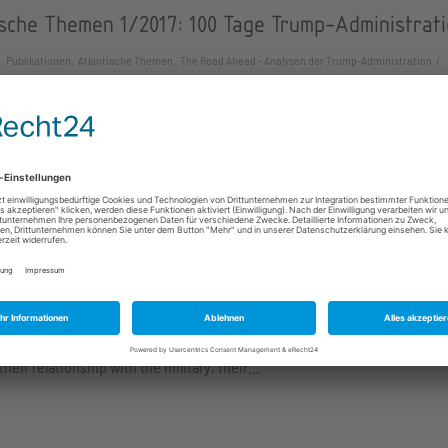
ische Themen 1/2017: 100 Tage Trump-Administrat
Publikationen, Atlantische Themen, The Road Ahead - Analysen der Trump-Administration
ten Ausgabe unserer Reihe "The Road Ahead - Analysen zur Trump-
tion" widmen sich David Sirakov, Michael Dreyer und Sonia Thielges…
sche Themen 10/2016: Reporting for Duty. Civil-
y Relations and the 2016 Elections
Publikationen, Atlantische Themen, Academy's Road to the Elections 2016
ion Manager Sarah Wagner takes a closer look at the two candidates run
their relationship with the military, their…