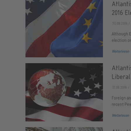
Atlanti
2016 El
30.09.2016
Although E
election o
Weiterlesen
Atlant
Liberal
31.08.2016
Foreign an
recent Pew
Weiterlesen