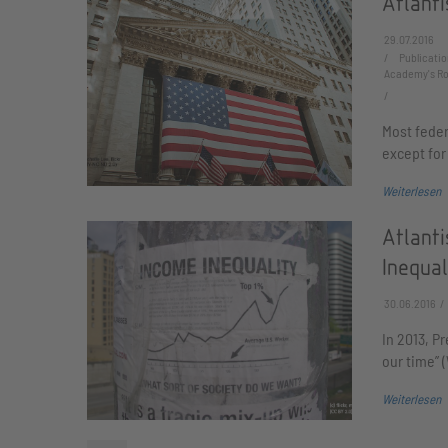
Atlanti
29.07.2016
Publicatio
Academy's Roa
Most feder
except for
Weiterlesen
Atlanti
Inequal
30.06.2016
In 2013, P
our time” 
Weiterlesen