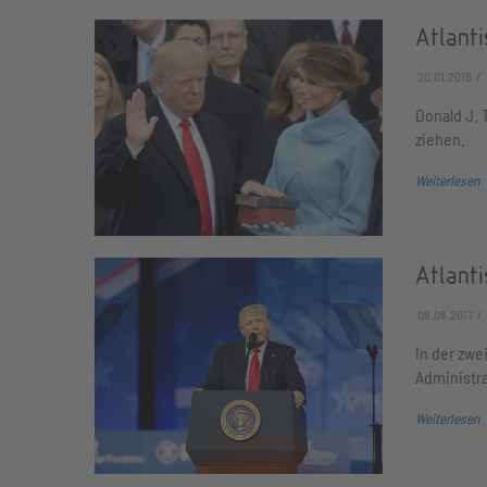
Atlant
20.01.2018
Donald J. 
ziehen.
Weiterlesen
Atlant
08.08.2017
In der zwe
Administra
Weiterlesen