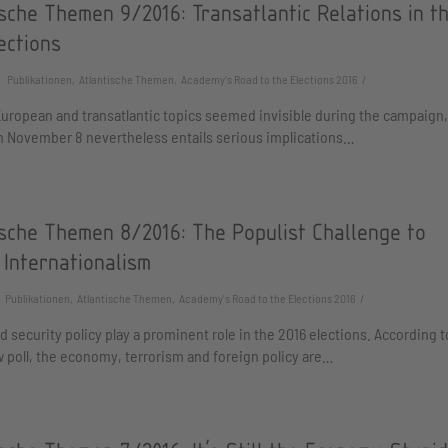
sche Themen 9/2016: Transatlantic Relations in t
ections
Publikationen, Atlantische Themen, Academy's Road to the Elections 2016
uropean and transatlantic topics seemed invisible during the campaign,
n November 8 nevertheless entails serious implications…
ische Themen 8/2016: The Populist Challenge to
 Internationalism
Publikationen, Atlantische Themen, Academy's Road to the Elections 2016
d security policy play a prominent role in the 2016 elections. According t
 poll, the economy, terrorism and foreign policy are…