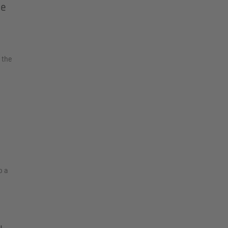
he
 the
o a