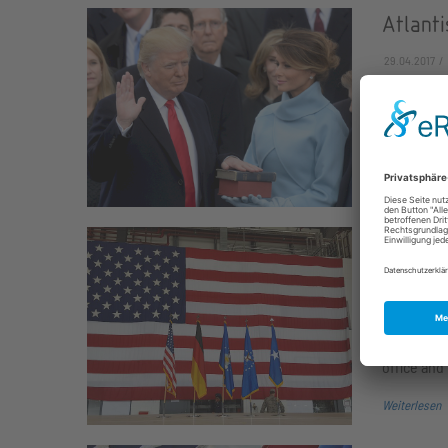
Atlant
29.04.2017
In der ers
Administra
Weiterlesen
Atlanti
Militar
02.11.2016
Our Educat
office and 
Weiterlesen