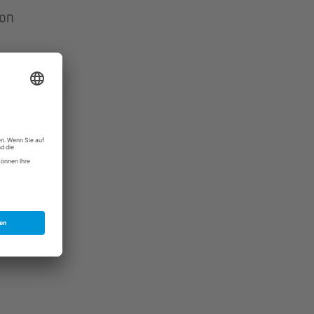
ion
ning for