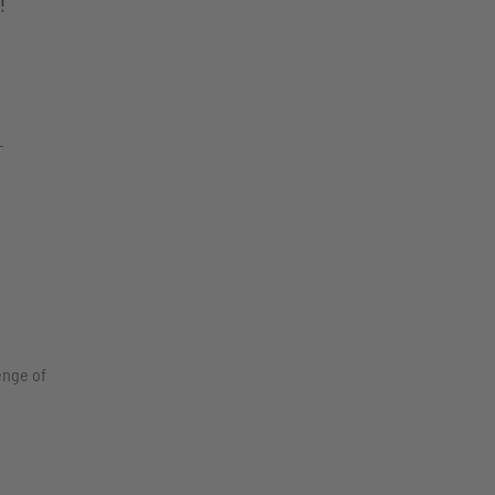
!
,
–
enge of