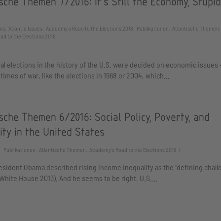
sche Themen 7/2016: It’s Still the Economy, Stupid
ns, Atlantic Issues, Academy's Road to the Elections 2016, Publikationen, Atlantische Themen
d to the Elections 2016
al elections in the history of the U.S. were decided on economic issues 
 times of war, like the elections in 1968 or 2004, which…
sche Themen 6/2016: Social Policy, Poverty, and
ity in the United States
Publikationen, Atlantische Themen, Academy's Road to the Elections 2016
resident Obama described rising income inequality as the “defining chall
(White House 2013). And he seems to be right, U.S.…