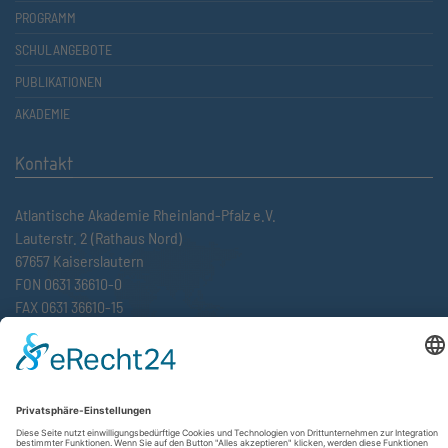
PROGRAMM
SCHULANGEBOTE
PUBLIKATIONEN
AKADEMIE
Kontakt
Atlantische Akademie Rheinland-Pfalz e.V.
Lauterstr. 2 (Rathaus Nord)
67657 Kaiserslautern
FON 0631 36610-0
FAX 0631 36610-15
©2026 Atlantische Akademie Rheinland-Pfalz e. V. |