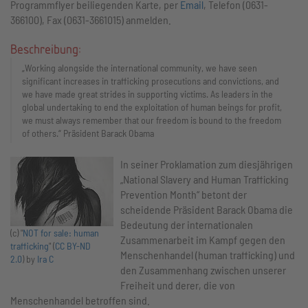
Programmflyer beiliegenden Karte, per
Email
, Telefon (0631-
366100), Fax (0631-3661015) anmelden.
Beschreibung:
„Working alongside the international community, we have seen
significant increases in trafficking prosecutions and convictions, and
we have made great strides in supporting victims. As leaders in the
global undertaking to end the exploitation of human beings for profit,
we must always remember that our freedom is bound to the freedom
of others.“ Präsident Barack Obama
In seiner Proklamation zum diesjährigen
„National Slavery and Human Trafficking
Prevention Month“ betont der
scheidende Präsident Barack Obama die
Bedeutung der internationalen
(c) "
NOT for sale: human
Zusammenarbeit im Kampf gegen den
trafficking
" (
CC BY-ND
Menschenhandel (human trafficking) und
2.0
) by
Ira C
den Zusammenhang zwischen unserer
Freiheit und derer, die von
Menschenhandel betroffen sind.