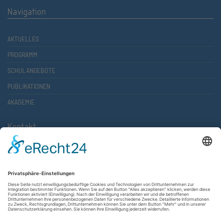
Navigation
AKTUELLES
PROGRAMM
SCHULANGEBOTE
PUBLIKATIONEN
AKADEMIE
Kontakt
Atlantische Akademie Rheinland-Pfalz e.V.
Lauterstr. 2 (Rathaus Nord)
67657 Kaiserslautern
FON 0631 36610-0
FAX 0631 36610-15