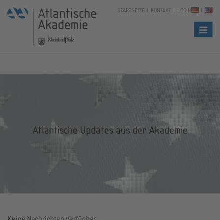
STARTSEITE
KONTAKT
LOGIN
Naviga
Atlantische Updates aus der Akademie
Keine Nachrichten verfügbar.