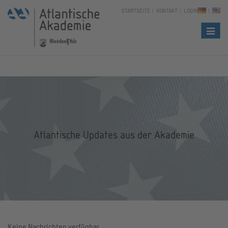
STARTSEITE
KONTAKT
LOGIN
Naviga
Atlantische Updates aus der Akademie
Keine Nachrichten verfügbar.