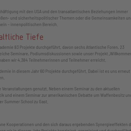
chäftigung mit den USA und den transatlantischen Beziehungen immer
außen- und sicherheitspolitischer Themen oder die Gemeinsamkeiten u
mein – innenpolitischen Bereich.
ltliche Tiefe
kademie 83 Projekte durchgeführt, davon sechs Atlantische Foren, 23
reiche Seminare, Podiumsdiskussionen sowie unser Projekt „Willkomme
haben wir 4.384 Teilnehmerinnen und Teilnehmer erreicht.
emie in diesem Jahr 60 Projekte durchgeführt. Dabei ist es uns erneut
en.
e Veranstaltungen genutzt. Neben einem Seminar zu den aktuellen
itik und einem Seminar zur amerikanischen Debatte um Waffenbesitz un
er Summer School zu Gast.
r ohne Kooperationen und den sich daraus ergebenden Synergieeffekten 
n wir in diesem Jahr Projekte konzipiert, organisiert und durchgeführt