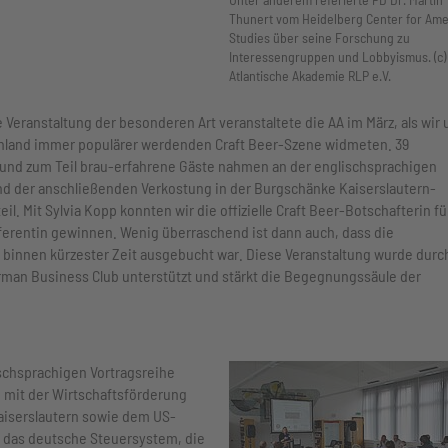
Thunert vom Heidelberg Center for Ame
Studies über seine Forschung zu
Interessengruppen und Lobbyismus. (c)
Atlantische Akademie RLP e.V.
e Veranstaltung der besonderen Art veranstaltete die AA im März, als wir 
chland immer populärer werdenden Craft Beer-Szene widmeten. 39
 und zum Teil brau-erfahrene Gäste nahmen an der englischsprachigen
d der anschließenden Verkostung in der Burgschänke Kaiserslautern-
l. Mit Sylvia Kopp konnten wir die offizielle Craft Beer-Botschafterin fü
ferentin gewinnen. Wenig überraschend ist dann auch, dass die
 binnen kürzester Zeit ausgebucht war. Diese Veranstaltung wurde durc
man Business Club unterstützt und stärkt die Begegnungssäule der
schsprachigen Vortragsreihe
mit der Wirtschaftsförderung
aiserslautern sowie dem US-
n das deutsche Steuersystem, die