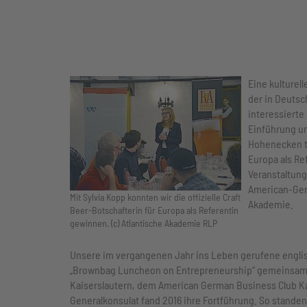
Eine kulturell
der in Deuts
interessierte
Einführung un
Hohenecken tei
Europa als Re
Veranstaltung
American-Ger
Mit Sylvia Kopp konnten wir die offizielle Craft
Akademie.
Beer-Botschafterin für Europa als Referentin
gewinnen. (c) Atlantische Akademie RLP
Unsere im vergangenen Jahr ins Leben gerufene engli
„Brownbag Luncheon on Entrepreneurship“ gemeinsam 
Kaiserslautern, dem American German Business Club K
Generalkonsulat fand 2016 ihre Fortführung. So stande