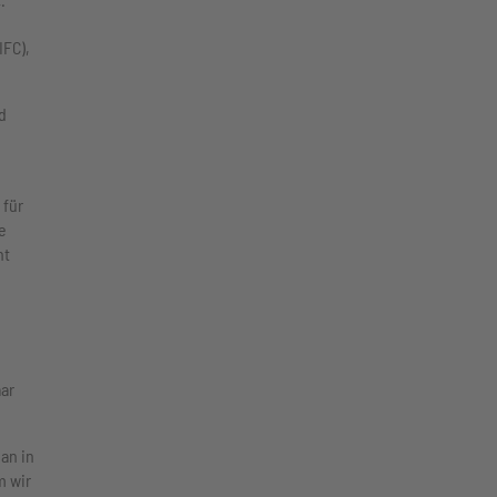
IFC),
d
 für
e
nt
aar
an in
m wir