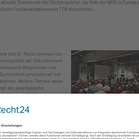
 aktuelle Themen wie die Flüchtlingskrise, die Rolle der NATO in Europa 
antische Freihandelsabkommen TTIP‬ diskutierten.
ete sich Dr. Marco Overhaus von
herheitspolitik der USA und einem
nteressierte Bürgerinnen und
Durchschnitt erreichten wir mit
eilnehmer. Weitere Themen waren
mpf, der amerikanische
rganisationen sowie Engagement und
Diskussion im Anschluss an den Vortrag
Dr. Marco Overhaus. Foto: Atlantische
Akademie RLP e.V.
m Jahr organisierte die AA das politische Seminar des Verbands Deutsc
r Clubs. Dieses Mal trafen sich die Stipendiaten des Verbands in Trier u