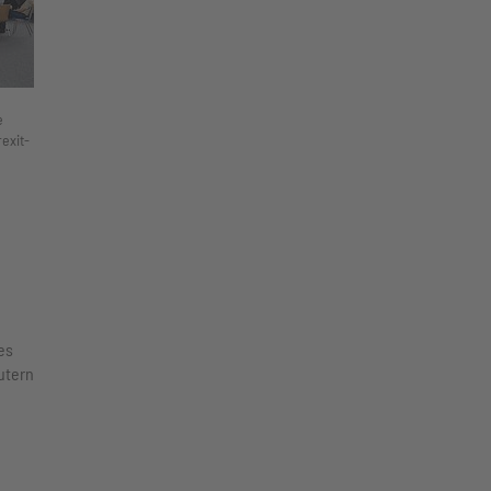
e
exit-
es
utern