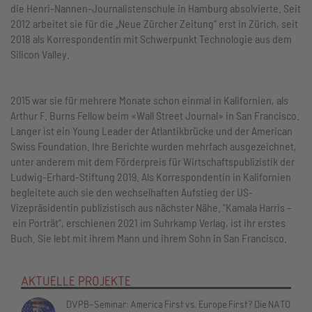
die Henri-Nannen-Journalistenschule in Hamburg absolvierte. Seit
2012 arbeitet sie für die „Neue Zürcher Zeitung“ erst in Zürich, seit
2018 als Korrespondentin mit Schwerpunkt Technologie aus dem
Silicon Valley.
2015 war sie für mehrere Monate schon einmal in Kalifornien, als
Arthur F. Burns Fellow beim «Wall Street Journal» in San Francisco.
Langer ist ein Young Leader der Atlantikbrücke und der American
Swiss Foundation. Ihre Berichte wurden mehrfach ausgezeichnet,
unter anderem mit dem Förderpreis für Wirtschaftspublizistik der
Ludwig-Erhard-Stiftung 2019. Als Korrespondentin in Kalifornien
begleitete auch sie den wechselhaften Aufstieg der US-
Vizepräsidentin publizistisch aus nächster Nähe. "Kamala Harris –
ein Porträt", erschienen 2021 im Suhrkamp Verlag, ist ihr erstes
Buch. Sie lebt mit ihrem Mann und ihrem Sohn in San Francisco.
AKTUELLE PROJEKTE
DVPB-Seminar: America First vs. Europe First? Die NATO