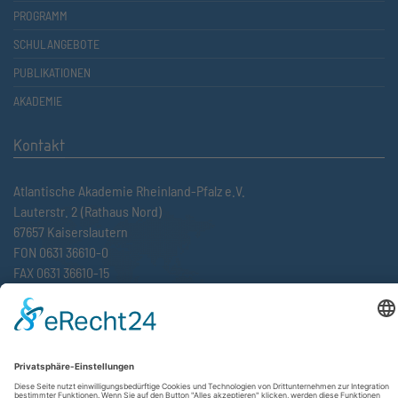
PROGRAMM
SCHULANGEBOTE
PUBLIKATIONEN
AKADEMIE
Kontakt
Atlantische Akademie Rheinland-Pfalz e.V.
Lauterstr. 2 (Rathaus Nord)
67657 Kaiserslautern
FON 0631 36610-0
FAX 0631 36610-15
©2026 Atlantische Akademie Rheinland-Pfalz e. V. |