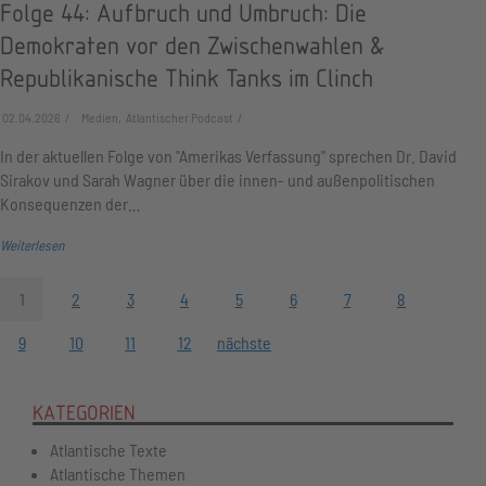
Folge 44: Aufbruch und Umbruch: Die
Demokraten vor den Zwischenwahlen &
Republikanische Think Tanks im Clinch
02.04.2026
Medien, Atlantischer Podcast
In der aktuellen Folge von "Amerikas Verfassung" sprechen Dr. David
Sirakov und Sarah Wagner über die innen- und außenpolitischen
Konsequenzen der…
Weiterlesen
1
2
3
4
5
6
7
8
9
10
11
12
nächste
KATEGORIEN
Atlantische Texte
Atlantische Themen