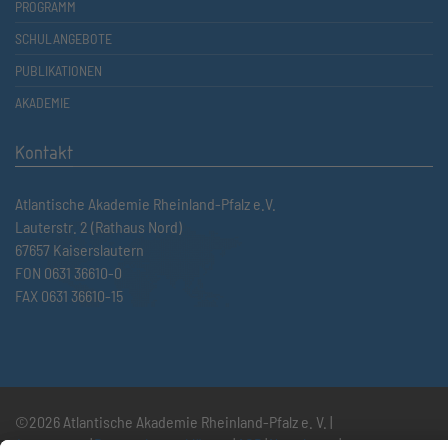
PROGRAMM
SCHULANGEBOTE
PUBLIKATIONEN
AKADEMIE
Kontakt
Atlantische Akademie Rheinland-Pfalz e.V.
Lauterstr. 2 (Rathaus Nord)
67657 Kaiserslautern
FON 0631 36610-0
FAX 0631 36610-15
©2026 Atlantische Akademie Rheinland-Pfalz e. V. |
Impressum
|
Datenschutzerklärung
|
AGB
|
Newsletter
|