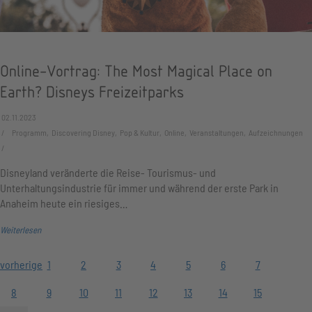
Online-Vortrag: The Most Magical Place on
Earth? Disneys Freizeitparks
02.11.2023
Programm, Discovering Disney, Pop & Kultur, Online, Veranstaltungen, Aufzeichnungen
Disneyland veränderte die Reise- Tourismus- und
Unterhaltungsindustrie für immer und während der erste Park in
Anaheim heute ein riesiges…
Weiterlesen
vorherige
1
2
3
4
5
6
7
8
9
10
11
12
13
14
15