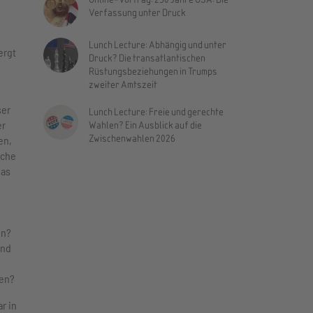
Verfassung unter Druck
Lunch Lecture: Abhängig und unter
ergt
Druck? Die transatlantischen
Rüstungsbeziehungen in Trumps
zweiter Amtszeit
ser
Lunch Lecture: Freie und gerechte
er
Wahlen? Ein Ausblick auf die
Zwischenwahlen 2026
en,
lche
das
en?
und
en?
r in