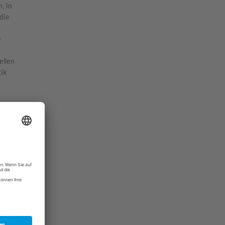
. In
die
e
ellen
ik
her