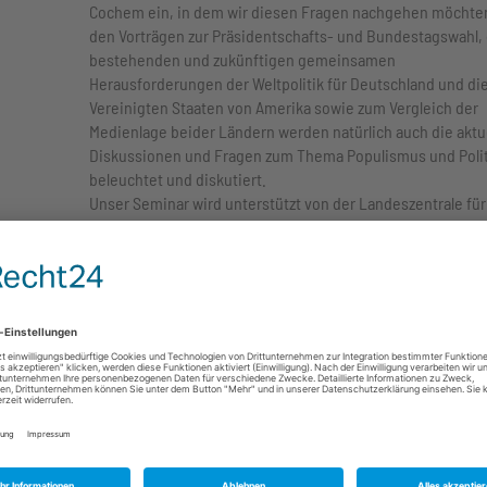
Cochem ein, in dem wir diesen Fragen nachgehen möchten
den Vorträgen zur Präsidentschafts- und Bundestagswahl, 
bestehenden und zukünftigen gemeinsamen
Herausforderungen der Weltpolitik für Deutschland und di
Vereinigten Staaten von Amerika sowie zum Vergleich der
Medienlage beider Ländern werden natürlich auch die aktu
Diskussionen und Fragen zum Thema Populismus und Polit
beleuchtet und diskutiert.
Unser Seminar wird unterstützt von der Landeszentrale für
politische Bildung und dem Verband Deutsch-Amerikanisc
Clubs.
Wir freuen uns auf Ihr Kommen! See you in Cochem!
Sonntag, 12. Februar
8.30 Uhr
Frühstück
9.30 - 11.30 Uhr
nehmer
Migrationspolitik in den USA und in Europa. Unterschiede,