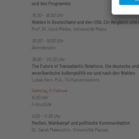
und des Programms
16.30 – 18.00 Uhr
Wahlen in Deutschland und den USA: Ein Vergleich und 
Prof. Dr. Gerd Mielke, Universität Mainz
18:00 – 19.00 Uhr
Abendessen
19.00 - 20.30 Uhr
The Future of Transatlantic Relations. Die deutsche und
amerikanische Außenpolitik vor und nach den Wahlen
Lukas Herr, M.A., TU Kaiserslautern
Samstag, 11. Februar
8.00 Uhr
Frühstück
9.00 - 11.30 Uhr
Medien, Wahlkampf und politische Kommunikation
Dr. Sarah Makeschin, Universität Passau