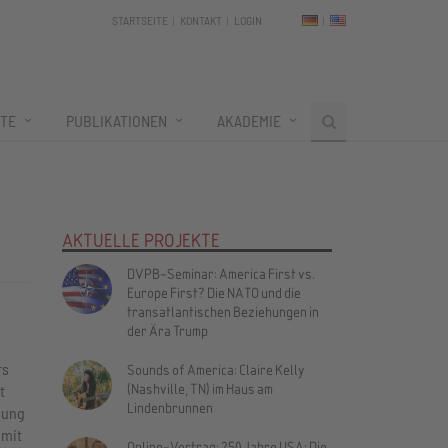
STARTSEITE
KONTAKT
LOGIN
TE
PUBLIKATIONEN
AKADEMIE
AKTUELLE PROJEKTE
DVPB-Seminar: America First vs.
Europe First? Die NATO und die
transatlantischen Beziehungen in
der Ära Trump
rs
Sounds of America: Claire Kelly
(Nashville, TN) im Haus am
t
Lindenbrunnen
gung
 mit
Online-Vortrag: 250 Jahre USA: Die