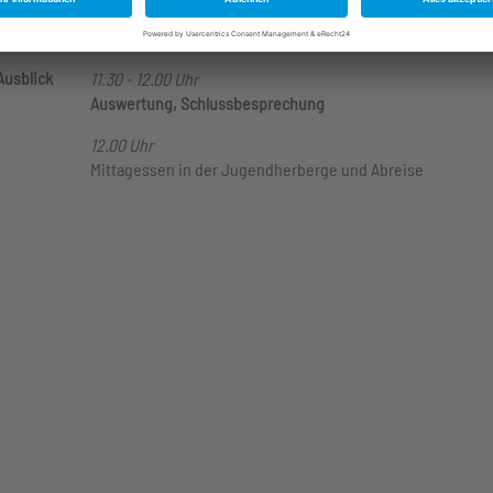
Gemeinsamkeiten und Herausforderungen
Sascha Krannich, Westfälische Wilhelms-Universität Münst
Ausblick
11.30 - 12.00 Uhr
Auswertung, Schlussbesprechung
12.00 Uhr
Mittagessen in der Jugendherberge und Abreise