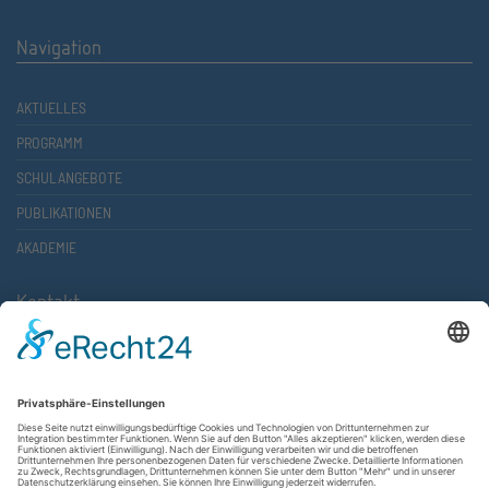
Navigation
AKTUELLES
PROGRAMM
SCHULANGEBOTE
PUBLIKATIONEN
AKADEMIE
Kontakt
Atlantische Akademie Rheinland-Pfalz e.V.
Lauterstr. 2 (Rathaus Nord)
67657 Kaiserslautern
FON 0631 36610-0
FAX 0631 36610-15